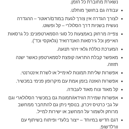
נשארת מחוברת כל הזמן.
עבודה גם בחושך מוחלט.
לצורך הגדרה אין צורך לגעת במודם/ראוטר – ההגדרה
נעשית בשניות דרך הסלולרי – קל ופשוט.
צפייה מרחוק באמצעות כל סוגי הסמארטפונים: כל גרסאות
האייפון וכל גירסאות האנדרואיד (גלאקסי וכד’).
המערכת כוללת גלאי זיהוי תנועה.
מאפשר קבלת התראה קופצת לסמארטפון כאשר ישנה
תזוזה.
אפשרות שליחת תמונות לאימייל או לשרת אינטרנטי.
אפשרות האזנה בזמן אמת עם מיקרופון פנימי במכשיר.
קל מאוד ונוח מאוד לעבודה.
אפשרות שמירת הווידאו/תמונות גם במכשיר הסלולארי וגם
על גבי כרטיס זיכרון, בנוסף ניתן גם להתחבר ממחשב
מרוחק ולשמור על המחשב או ישירות למייל.
דגם חדיש במיוחד – ייצור בלעדי ופיתוח בשיתוף עם
וורלדשופ.