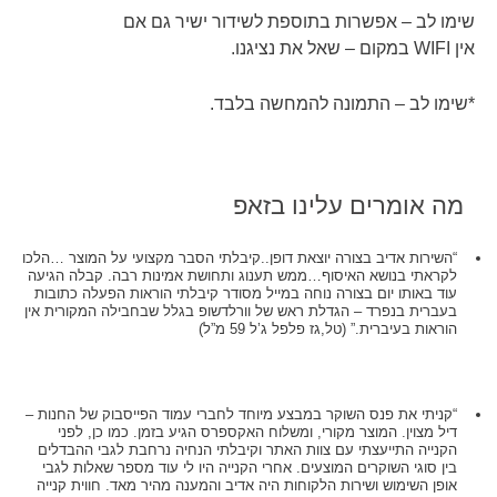
שימו לב – אפשרות בתוספת לשידור ישיר גם אם
אין
WIFI
במקום – שאל את נציגנו.
*שימו לב – התמונה להמחשה בלבד.
מה אומרים עלינו בזאפ
“השירות אדיב בצורה יוצאת דופן..קיבלתי הסבר מקצועי על המוצר …הלכו
לקראתי בנושא האיסוף…ממש תענוג ותחושת אמינות רבה. קבלה הגיעה
עוד באותו יום בצורה נוחה במייל מסודר קיבלתי הוראות הפעלה כתובות
בעברית בנפרד – הגדלת ראש של וורלדשופ בגלל שבחבילה המקורית אין
הוראות בעיברית.” (טל,גז פלפל ג’ל 59 מ”ל)
“קניתי את פנס השוקר במבצע מיוחד לחברי עמוד הפייסבוק של החנות –
דיל מצוין. המוצר מקורי, ומשלוח האקספרס הגיע בזמן. כמו כן, לפני
הקנייה התייעצתי עם צוות האתר וקיבלתי הנחיה נרחבת לגבי ההבדלים
בין סוגי השוקרים המוצעים. אחרי הקנייה היו לי עוד מספר שאלות לגבי
אופן השימוש ושירות הלקוחות היה אדיב והמענה מהיר מאד. חווית קנייה