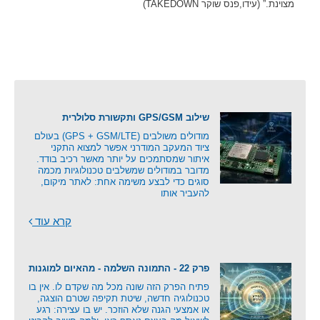
מצוינת.” (עידו,פנס שוקר TAKEDOWN)
שילוב GPS/GSM ותקשורת סלולרית
מודולים משולבים (GPS + GSM/LTE) בעולם
ציוד המעקב המודרני אפשר למצוא התקני
איתור שמסתמכים על יותר מאשר רכיב בודד.
מדובר במודולים שמשלבים טכנולוגיות מכמה
סוגים כדי לבצע משימה אחת: לאתר מיקום,
להעביר אותו
קרא עוד
פרק 22 - התמונה השלמה - מהאיום למוגנות
פתיח הפרק הזה שונה מכל מה שקדם לו. אין בו
טכנולוגיה חדשה, שיטת תקיפה שטרם הוצגה,
או אמצעי הגנה שלא הוזכר. יש בו עצירה: רגע