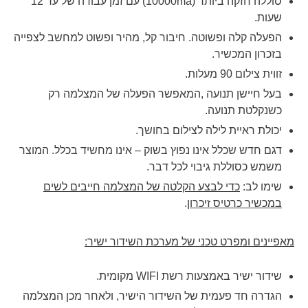
סוללה חזקה ביותר (10000ma) עם זמן עבודה של עד 12
שעות.
הפעלה קלה ופשוטה. חיבור קל, מהיר ופשוט למחשב לצפייה
בזכרון המכשיר.
זווית צילום 90 מעלות.
בעל חיישן תנועה ,המאפשר הפעלה של המצלמה רק
כשנקלטת תנועה.
יכולת ראיית לילה לצילום בחושך.
דגם חדש שכלל אינו נפוץ בשוק – אינו מחשיד בכלל. המוצר
משמש כסוללת גיבוי לכל דבר.
שימו לב:
כדי לבצע הקלטה של המצלמה חייבים לשים
במכשיר כרטיס זיכרון
.
מאפיינים ומפרט טכני של מערכת השידור ישיר:
שידור ישיר באמצעות רשת
WIFI
מקומית.
הגדרה חד פעמית של השידור הישיר, ולאחר מכן המצלמה