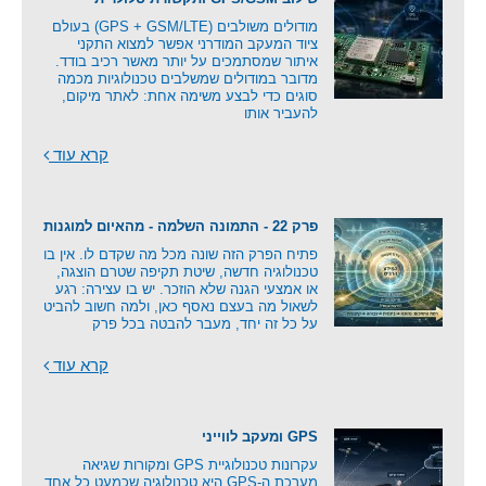
מודולים משולבים (GPS + GSM/LTE) בעולם
ציוד המעקב המודרני אפשר למצוא התקני
איתור שמסתמכים על יותר מאשר רכיב בודד.
מדובר במודולים שמשלבים טכנולוגיות מכמה
סוגים כדי לבצע משימה אחת: לאתר מיקום,
להעביר אותו
קרא עוד
פרק 22 - התמונה השלמה - מהאיום למוגנות
פתיח הפרק הזה שונה מכל מה שקדם לו. אין בו
טכנולוגיה חדשה, שיטת תקיפה שטרם הוצגה,
או אמצעי הגנה שלא הוזכר. יש בו עצירה: רגע
לשאול מה בעצם נאסף כאן, ולמה חשוב להביט
על כל זה יחד, מעבר להבטה בכל פרק
קרא עוד
GPS ומעקב לווייני
עקרונות טכנולוגיית GPS ומקורות שגיאה
מערכת ה-GPS היא טכנולוגיה שכמעט כל אחד