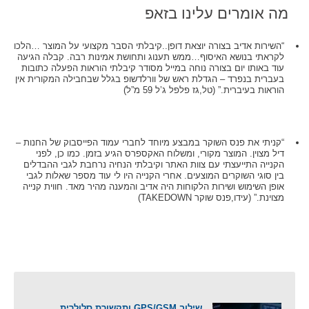
מה אומרים עלינו בזאפ
“השירות אדיב בצורה יוצאת דופן..קיבלתי הסבר מקצועי על המוצר …הלכו
לקראתי בנושא האיסוף…ממש תענוג ותחושת אמינות רבה. קבלה הגיעה
עוד באותו יום בצורה נוחה במייל מסודר קיבלתי הוראות הפעלה כתובות
בעברית בנפרד – הגדלת ראש של וורלדשופ בגלל שבחבילה המקורית אין
הוראות בעיברית.” (טל,גז פלפל ג’ל 59 מ”ל)
“קניתי את פנס השוקר במבצע מיוחד לחברי עמוד הפייסבוק של החנות –
דיל מצוין. המוצר מקורי, ומשלוח האקספרס הגיע בזמן. כמו כן, לפני
הקנייה התייעצתי עם צוות האתר וקיבלתי הנחיה נרחבת לגבי ההבדלים
בין סוגי השוקרים המוצעים. אחרי הקנייה היו לי עוד מספר שאלות לגבי
אופן השימוש ושירות הלקוחות היה אדיב והמענה מהיר מאד. חווית קנייה
מצוינת.” (עידו,פנס שוקר TAKEDOWN)
שילוב GPS/GSM ותקשורת סלולרית