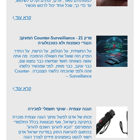
למפותחים מאוד, זולים, זמינים וקלים לשימוש,
עד כדי כך, שכל אחד יכול לרכוש מכשיר
קרא עוד
פרק 21 - Counter-Surveillance המעקב
הנגדי כאמנות ולא כטכנולוגיה
על התשתית, על הטלפון, על הרשת, על החדר.
הפרק הזה שואל את השאלה ההפוכה: מה אתה
עושה כשאתה חושד שמישהו כבר נמצא שם,
כבר עוקב, כבר מאזין, לפני שמכשיר כלשהו
זוהה ולפני שהוכחה כלשהי הצטברה. Counter-
Surveillance –
קרא עוד
הגנה עצמית - שוקר חשמלי למכירה
זכותו של אדם לפעול מתוך הגנה עצמית מוכרת
בחקיקה בישראל, ואף מבוטאת בכלל התלמודי
המפורסם: “הבא להורגך השכם להורגו”.
בהתאם להוראות החוק במדינת ישראל אדם
רשאי לנקוט באמצעים פיזיים לצורך הגנה