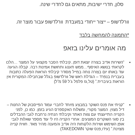
סלון, חדרי ישיבות, מתאים גם לחדרי שינה.
וורלדשופ – ייצור ייחודי במעבדת וורלדשופ עבור מוצר זה.
*התמונה להמחשה בלבד
מה אומרים עלינו בזאפ
“השירות אדיב בצורה יוצאת דופן..קיבלתי הסבר מקצועי על המוצר …הלכו
לקראתי בנושא האיסוף…ממש תענוג ותחושת אמינות רבה. קבלה הגיעה
עוד באותו יום בצורה נוחה במייל מסודר קיבלתי הוראות הפעלה כתובות
בעברית בנפרד – הגדלת ראש של וורלדשופ בגלל שבחבילה המקורית אין
הוראות בעיברית.” (טל,גז פלפל ג’ל 59 מ”ל)
“קניתי את פנס השוקר במבצע מיוחד לחברי עמוד הפייסבוק של החנות –
דיל מצוין. המוצר מקורי, ומשלוח האקספרס הגיע בזמן. כמו כן, לפני
הקנייה התייעצתי עם צוות האתר וקיבלתי הנחיה נרחבת לגבי ההבדלים
בין סוגי השוקרים המוצעים. אחרי הקנייה היו לי עוד מספר שאלות לגבי
אופן השימוש ושירות הלקוחות היה אדיב והמענה מהיר מאד. חווית קנייה
מצוינת.” (עידו,פנס שוקר TAKEDOWN)