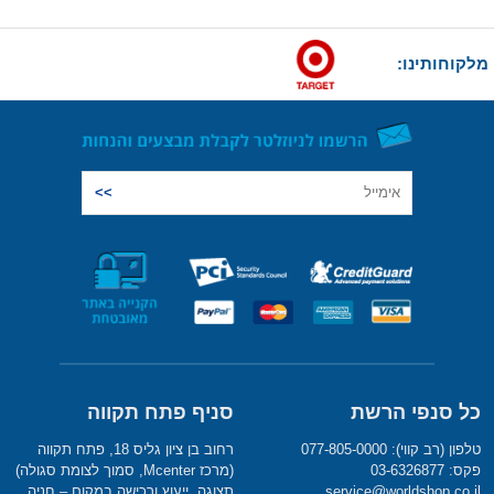
מלקוחותינו:
כל סנפי הרשת
סניף פתח תקווה
טלפון (רב קווי): 077-805-0000
רחוב בן ציון גליס 18, פתח תקווה
פקס: 03-6326877
(מרכז Mcenter, סמוך לצומת סגולה)
service@worldshop.co.il
תצוגה, ייעוץ ורכישה במקום – חניה