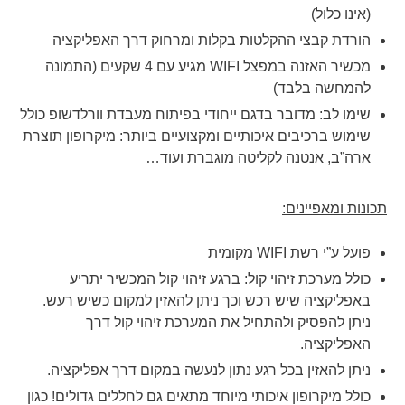
(אינו כלול)
הורדת קבצי ההקלטות בקלות ומרחוק דרך האפליקציה
מכשיר האזנה במפצל WIFI מגיע עם 4 שקעים (התמונה
להמחשה בלבד)
שימו לב: מדובר בדגם ייחודי בפיתוח מעבדת וורלדשופ כולל
שימוש ברכיבים איכותיים ומקצועיים ביותר: מיקרופון תוצרת
ארה”ב, אנטנה לקליטה מוגברת ועוד…
תכונות ומאפיינים:
פועל ע”י רשת WIFI מקומית
כולל מערכת זיהוי קול
: ברגע זיהוי קול המכשיר יתריע
באפליקציה שיש רכש וכך ניתן להאזין למקום כשיש רעש.
ניתן להפסיק ולהתחיל את המערכת זיהוי קול דרך
האפליקציה.
ניתן להאזין בכל רגע נתון לנעשה במקום דרך אפליקציה.
כולל מיקרופון איכותי מיוחד מתאים גם לחללים גדולים! כגון