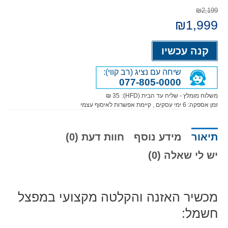
₪2,199
המחיר
1,999
₪
המחיר
המקורי
הנוכחי
היה:
הוא:
Alternative:
₪1,999.
₪2,199.
קנה עכשיו
שיחה עם נציג (רב קווי):
077-805-0000
משלוח מומלץ - שליח עד הבית (HFD):
35 ₪
זמן אספקה:
6
ימי עסקים
, קיימת אפשרות לאיסוף עצמי
תיאור
מידע נוסף
חוות דעת (0)
יש לי שאלה (0)
מכשיר האזנה והקלטה מקצועי במפצל
חשמל: