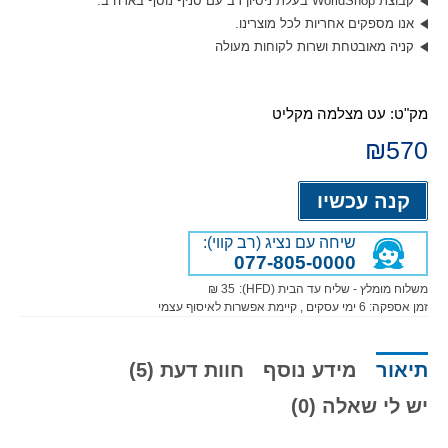
קבוצת WorldShop בעלת ניסיון רב עם סניף נוסף בארה”ב.
אנו מספקים אחריות לכל מוצרינו.
קניה מאובטחת ושרות לקוחות מעולה
מק"ט:
עט מצלמה מקליט
₪
570
Alternative:
קנה עכשיו
שיחה עם נציג (רב קווי):
077-805-0000
משלוח מומלץ - שליח עד הבית (HFD):
35 ₪
זמן אספקה:
6
ימי עסקים
, קיימת אפשרות לאיסוף עצמי
תיאור
מידע נוסף
חוות דעת (5)
יש לי שאלה (0)