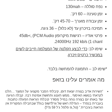
נפח סוללה – 130mah
זמן טעינה – 60 דק’.
זמן עבודה מוערך – 45-70 דק’.
תמיכה בזיכרון עד (לא כלול) – 36 גיגה.
פרטי אודיו – רגישות מיקרופון 45db<, (PCM Audio
24000Hz 192 kb/s (1 chanl.
שימו לב:
כדי לבצע הקלטה של המצלמה חייבים לשים
במכשיר כרטיס זיכרון
.
*שימו לב – התמונה להמחשה בלבד.
מה אומרים עלינו בזאפ
“השירות אדיב בצורה יוצאת דופן..קיבלתי הסבר מקצועי על המוצר …הלכו
לקראתי בנושא האיסוף…ממש תענוג ותחושת אמינות רבה. קבלה הגיעה
עוד באותו יום בצורה נוחה במייל מסודר קיבלתי הוראות הפעלה כתובות
בעברית בנפרד – הגדלת ראש של וורלדשופ בגלל שבחבילה המקורית אין
הוראות בעיברית.” (טל,גז פלפל ג’ל 59 מ”ל)