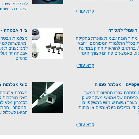
לפני שמכשיר כל
הצטברה. Counter-Surveillance –
קרא עוד
 חשמלי למכירה
ציוד אבטחה - 
 מתוך הגנה עצמית מוכרת בחקיקה
מצלמות אבטחה ע
 בכלל התלמודי המפורסם: “הבא
ומאפשרות לנו ל
”. בהתאם להוראות החוק במדינת
למנוע גניבות או
וט באמצעים פיזיים לצורך הגנה
אבטחה זה אולי 
פרטים
קרא עוד
פיים - מצלמה סמויה
סוגי מצלמות 
נסתרת עברו תהפוכות במשך
מערכת אבטחה נ
כניסתם של אמצעי מעקב לשוק
בעלי מורכבות ט
י. בעבר נעשה שימוש במשקפיים
בסנכרון מלא ל
די מרגלים בינלאומיים או כוחות
והמסחרי. ההתפ
הביאו לשכלול ע
קרא עוד