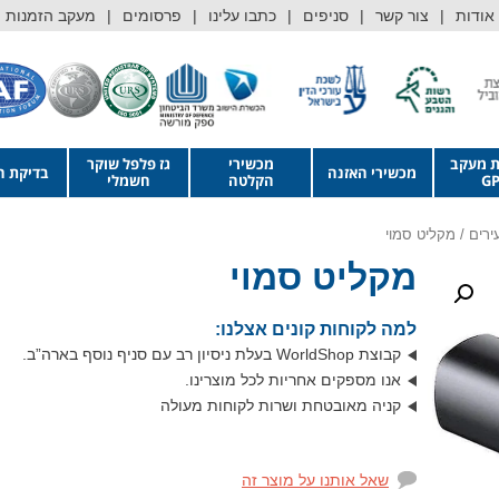
אודות
צור קשר
סניפים
כתבו עלינו
פרסומים
מעקב הזמנות
ת מעקב
מכשירי
גז פלפל שוקר
מכשירי האזנה
בדיקת ה
GP
הקלטה
חשמלי
ירים
/ מקליט סמוי
מקליט סמוי
למה לקוחות קונים אצלנו:
קבוצת WorldShop בעלת ניסיון רב עם סניף נוסף בארה”ב.
אנו מספקים אחריות לכל מוצרינו.
קניה מאובטחת ושרות לקוחות מעולה
שאל אותנו על מוצר זה