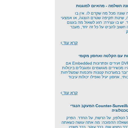
שונה מכל מה שקדם לו. אין בו
ה, שיטת תקיפה שטרם הוצגה, או אמצעי
. יש בו עצירה: רגע לשאול מה בעצם
 חשוב להביט על כל זה יחד, מעבר
קרא עוד
ת עם הקלטה ואחסון מקומי
כרטיסי זיכרון, DVR זעירים ופתרונות Embedded אם
 מכשירים מגושמים ומוגבלים ביכולות
ובר במערכות קטנות וחכמות שמצליחות
תי, אחסון יעיל ואפילו יכולות עיבוד
קרא עוד
פרק 21 - Counter-Surveillance המעקב הנגדי
כנולוגיה
 הטלפון, על הרשת, על החדר. הפרק
השאלה ההפוכה: מה אתה עושה כשאתה
ר נמצא שם, כבר עוקב, כבר מאזין,