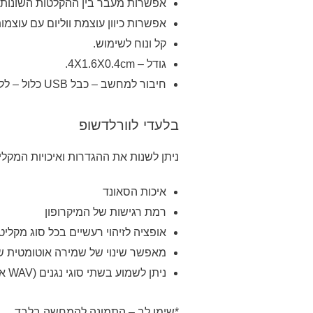
אפשרות מעבר בין ההקלטות השונות 
אפשרות כיוון עוצמת ווליום עם עוצמות
קל ונוח לשימוש.
גודל – 4X1.6X0.4cm.
חיבור למחשב – כבל
USB כלול
– ללא
בלעדי לוורלדשופ
ניתן לשנות את ההגדרות ואיכויות המקלי
איכות הסאונד
רמת רגישות של המיקרופון
אופציה לזיהוי רעשיים בכל סוג מקליט
מאפשר שינוי של שמירה אוטומטית ש
ניתן לשמוע בשתי סוגי נגנים (WAV או MP3)
*שימו לב – התמונה להמחשה בלבד.