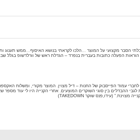
יבלתי הסבר מקצועי על המוצר …הלכו לקראתי בנושא האיסוף…ממש תענוג ותח
י הוראות הפעלה כתובות בעברית בנפרד – הגדלת ראש של וורלדשופ בגלל שבח
חברי עמוד הפייסבוק של החנות – דיל מצוין. המוצר מקורי, ומשלוח האקספרס 
לגבי ההבדלים בין סוגי השוקרים המוצעים. אחרי הקנייה היו לי עוד מספר ש
צוינת.” (עידו,פנס שוקר TAKEDOWN)