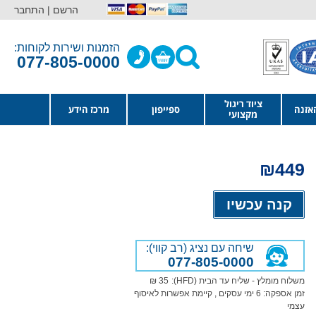
הרשם |
התחבר
הזמנות ושירות לקוחות:
077-805-0000
ציוד ריגול
אזנה
ספייפון
מרכז הידע
מקצועי
₪
449
Alternative:
קנה עכשיו
שיחה עם נציג (רב קווי):
077-805-0000
משלוח מומלץ - שליח עד הבית (HFD):
35 ₪
זמן אספקה:
6
ימי עסקים
, קיימת אפשרות לאיסוף
עצמי