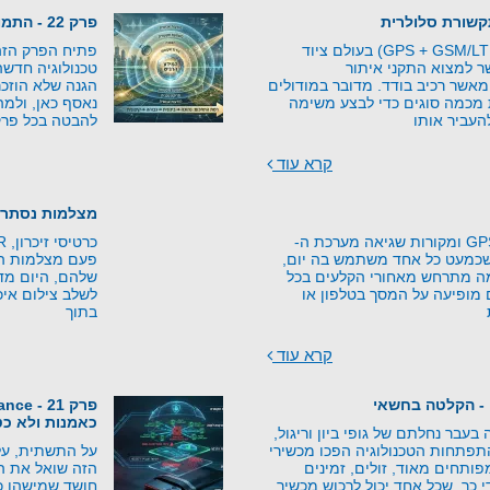
פרק 22 - התמונה השלמה - מהאיום למוגנות
מודולים משולבים (GPS + GSM/LTE) בעולם ציוד
פתיח הפרק הזה 
 למצוא התקני איתור
טכנולוגיה חדש
אשר רכיב בודד. מדובר במודולים
הגנה שלא הוזכר
 מכמה סוגים כדי לבצע משימה
נאסף כאן, ולמה
העביר אותו
להבטה בכל פרק
קרא עוד
מצלמות נסתרו
עקרונות טכנולוגיית GPS ומקורות שגיאה מערכת ה-
יה שכמעט כל אחד משתמש בה יום,
פעם מצלמות היו
מה מתרחש מאחורי הקלעים בכל
שלהם, היום מד
מופיעה על המסך בטלפון או
לשלב צילום איכו
בתוך
קרא עוד
 - הקלטה בחשאי
כאמנות ולא כט
בעבר נחלתם של גופי ביון וריגול,
התפתחות הטכנולוגיה הפכו מכשירי
על התשתית, על
ותחים מאוד, זולים, זמינים
הזה שואל את 
י כך, שכל אחד יכול לרכוש מכשיר
חושד שמישהו כב