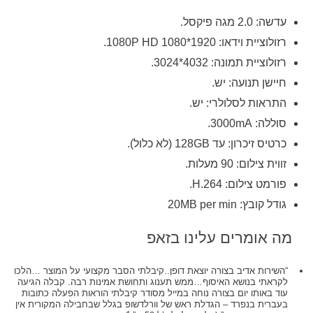
עדשה: 2.0 מגה פיקסל.
רזולוציית וידאו: 1920*1080 1080P HD.
רזולוציית תמונה: 4032*3024.
חיישן תנועה: יש.
התראות לסלולרי: יש.
סוללה: 3000mA.
כרטיס זיכרון: עד 128GB (לא כלול).
זווית צילום: 90 מעלות.
פורמט צילום: H.264.
גודל קובץ: 20MB per min
מה אומרים עלינו בזאפ
“השירות אדיב בצורה יוצאת דופן..קיבלתי הסבר מקצועי על המוצר …הלכו
לקראתי בנושא האיסוף…ממש תענוג ותחושת אמינות רבה. קבלה הגיעה
עוד באותו יום בצורה נוחה במייל מסודר קיבלתי הוראות הפעלה כתובות
בעברית בנפרד – הגדלת ראש של וורלדשופ בגלל שבחבילה המקורית אין