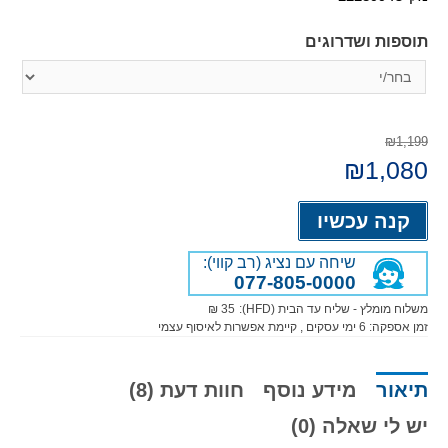
תוספות ושדרוגים
₪1,199
המחיר
1,080
₪
המחיר
המקורי
הנוכחי
היה:
הוא:
Alternative:
₪1,080.
₪1,199.
קנה עכשיו
שיחה עם נציג (רב קווי):
077-805-0000
משלוח מומלץ - שליח עד הבית (HFD):
35 ₪
זמן אספקה:
6
ימי עסקים
, קיימת אפשרות לאיסוף עצמי
תיאור
מידע נוסף
חוות דעת (8)
יש לי שאלה (0)