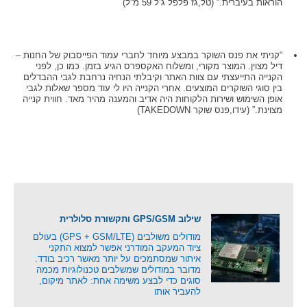
הוראות בעיברית.” (טל,גז פלפל ג’ל 59 מ”ל)
“קניתי את פנס השוקר במבצע מיוחד לחברי עמוד הפייסבוק של החנות –
דיל מצוין. המוצר מקורי, ומשלוח האקספרס הגיע בזמן. כמו כן, לפני
הקנייה התייעצתי עם צוות האתר וקיבלתי הנחיה נרחבת לגבי ההבדלים
בין סוגי השוקרים המוצעים. אחרי הקנייה היו לי עוד מספר שאלות לגבי
אופן השימוש ושירות הלקוחות היה אדיב והמענה מהיר מאד. חווית קנייה
מצוינת.” (עידו,פנס שוקר TAKEDOWN)
שילוב GPS/GSM ותקשורת סלולרית
מודולים משולבים (GPS + GSM/LTE) בעולם
ציוד המעקב המודרני אפשר למצוא התקני
איתור שמסתמכים על יותר מאשר רכיב בודד.
מדובר במודולים שמשלבים טכנולוגיות מכמה
סוגים כדי לבצע משימה אחת: לאתר מיקום,
להעביר אותו