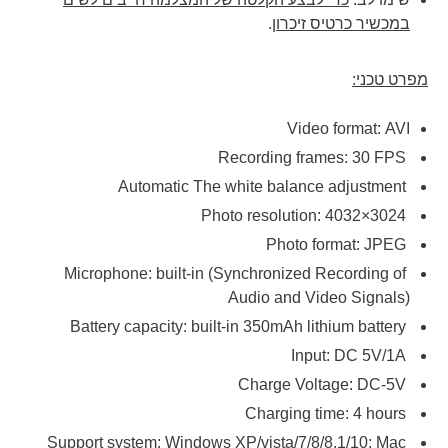
במכשיר כרטיס זיכרון
.
מפרט טכני:
Video format:
AVI
FPS
Recording frames: 30
Automatic The white balance adjustment
Photo resolution: 4032×3024
JPEG
Photo format:
Microphone: built-in (Synchronized Recording of
Audio and Video Signals)
Battery capacity: built-in 350mAh lithium battery
Input: DC 5V/1A
Charge Voltage: DC-5V
Charging time: 4 hours
Support system: Windows XP/vista/7/8/8.1/10; Mac