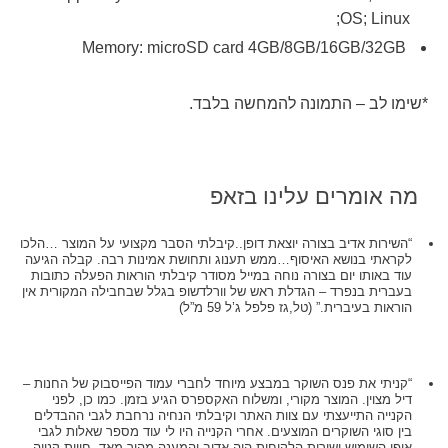
OS; Linux;
Memory: microSD card 4GB/8GB/16GB/32GB
*שימו לב – התמונה להמחשה בלבד.
מה אומרים עלינו בזאפ
“השירות אדיב בצורה יוצאת דופן..קיבלתי הסבר מקצועי על המוצר …הלכו
לקראתי בנושא האיסוף…ממש תענוג ותחושת אמינות רבה. קבלה הגיעה
עוד באותו יום בצורה נוחה במייל מסודר קיבלתי הוראות הפעלה כתובות
בעברית בנפרד – הגדלת ראש של וורלדשופ בגלל שבחבילה המקורית אין
הוראות בעיברית.” (טל,גז פלפל ג’ל 59 מ”ל)
“קניתי את פנס השוקר במבצע מיוחד לחברי עמוד הפייסבוק של החנות –
דיל מצוין. המוצר מקורי, ומשלוח האקספרס הגיע בזמן. כמו כן, לפני
הקנייה התייעצתי עם צוות האתר וקיבלתי הנחיה נרחבת לגבי ההבדלים
בין סוגי השוקרים המוצעים. אחרי הקנייה היו לי עוד מספר שאלות לגבי
אופן השימוש ושירות הלקוחות היה אדיב והמענה מהיר מאד. חווית קנייה