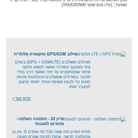
מצוינת.” (עידו,פנס שוקר TAKEDOWN)
שילוב GPS/GSM ותקשורת סלולרית
מודולים משולבים (GPS + GSM/LTE) בעולם
ציוד המעקב המודרני אפשר למצוא התקני
איתור שמסתמכים על יותר מאשר רכיב בודד.
מדובר במודולים שמשלבים טכנולוגיות מכמה
סוגים כדי לבצע משימה אחת: לאתר מיקום,
להעביר אותו
קרא עוד
פרק 22 - התמונה השלמה -
מהאיום למוגנות
פתיח הפרק הזה שונה מכל מה שקדם לו. אין בו
טכנולוגיה חדשה, שיטת תקיפה שטרם הוצגה,