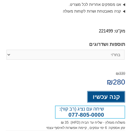
אנו מספקים אחריות לכל מוצרינו.
קניה מאובטחת ושרות לקוחות מעולה
מק"ט:
221499
תוספות ושדרוגים
₪339
280
המחיר
₪
המחיר
המקורי
הנוכחי
היה:
הוא:
Alternative:
₪280.
₪339.
קנה עכשיו
שיחה עם נציג (רב קווי):
077-805-0000
משלוח מומלץ - שליח עד הבית (HFD):
35 ₪
זמן אספקה:
6
ימי עסקים
, קיימת אפשרות לאיסוף עצמי