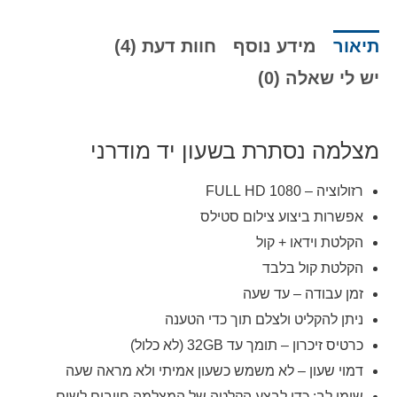
תיאור
מידע נוסף
חוות דעת (4)
יש לי שאלה (0)
מצלמה נסתרת בשעון יד מודרני
רזולוציה – 1080
HD
FULL
אפשרות ביצוע צילום סטילס
הקלטת וידאו + קול
הקלטת קול בלבד
זמן עבודה – עד שעה
ניתן להקליט ולצלם תוך כדי הטענה
כרטיס זיכרון – תומך עד 32GB (לא כלול)
דמוי שעון – לא משמש כשעון אמיתי ולא מראה שעה
שימו לב:
כדי לבצע הקלטה של המצלמה חייבים לשים