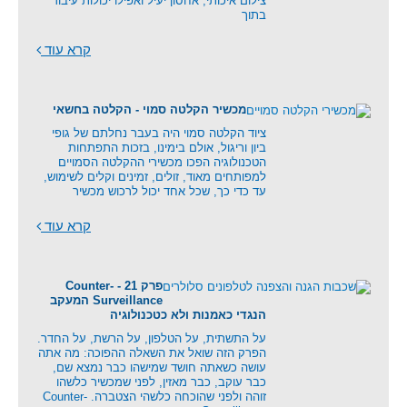
צילום איכותי, אחסון יעיל ואפילו יכולות עיבוד
בתוך
קרא עוד
מכשיר הקלטה סמוי - הקלטה בחשאי
ציוד הקלטה סמוי היה בעבר נחלתם של גופי
ביון וריגול, אולם בימינו, בזכות התפתחות
הטכנולוגיה הפכו מכשירי ההקלטה הסמויים
למפותחים מאוד, זולים, זמינים וקלים לשימוש,
עד כדי כך, שכל אחד יכול לרכוש מכשיר
קרא עוד
פרק 21 - Counter-
Surveillance המעקב
הנגדי כאמנות ולא כטכנולוגיה
על התשתית, על הטלפון, על הרשת, על החדר.
הפרק הזה שואל את השאלה ההפוכה: מה אתה
עושה כשאתה חושד שמישהו כבר נמצא שם,
כבר עוקב, כבר מאזין, לפני שמכשיר כלשהו
זוהה ולפני שהוכחה כלשהי הצטברה. Counter-