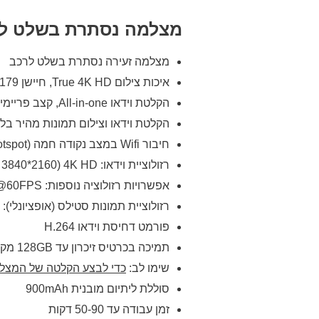
מצלמה נסתרת בשלט לרכב 
מצלמה זעירה נסתרת בשלט לרכב
איכות צילום True 4K HD, חיישן Sony IMX 179, טכנולוגיה דינמית רחבה במיוחד (Ultra-wide dynamic)
הקלטת וידאו All-in-one, קצב פריימים עד 120 פריימים לשנייה
הקלטת וידאו וצילום תמונות מהיר ב
חיבור Wifi במצב נקודה חמה (Hotspot) לאפליקציה בנייד (שימו לב לא לצפיה מרחוק)
רזולוציית וידאו: 4K HD (3840*2160 ב-25 פריימים לשנייה)
אפשרויות רזולוציה נוספות: 2.7K@30FPS / 1080P@60FPS / 1080P@30FPS / 720P@120FPS / 720P@60FPS
רזולוציית תמונות סטילס (אופציונלי): 30M / 20M / 14M / 10M / 7M / 5M / 4M
פורמט דחיסת וידאו H.264
תמיכה בכרטיס זיכרון עד 128GB מקסימום (לא כלול בערכה)
שימו לב:
כדי לבצע הקלטה של המצלמה
סוללת ליתיום מובנית 900mAh
זמן עבודה עד 50-90 דקות