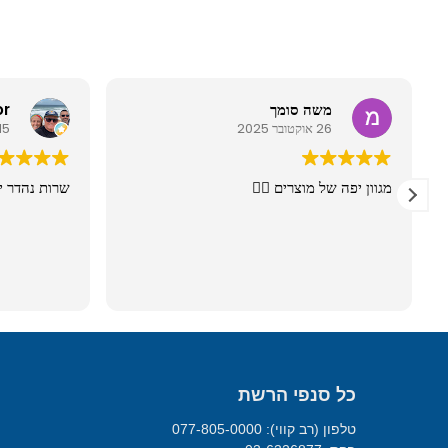
משה סומך
or
26 אוקטובר 2025
15 מרץ 026
מגוון יפה של מוצרים 👍🏼
שרות נהדר י
כל סנפי הרשת
טלפון (רב קווי): 077-805-0000