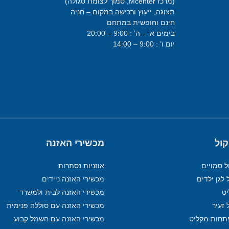
(מרכז Mcenter, סמוך לצומת סגולה)
תצוגה, ייעוץ ורכישה במקום – חניה
חינם וחופשית במתחם
בימים א’ – ה’ : 9:00 – 20:00
יום ו’ : 9:00 – 14:00
קול
מכשירי האזנה
ל סמויים
אוזניות נסתרות
 לגן ילדים
מכשירי האזנה ניידים
מכשירי האזנה לבית ולמשרד
 זעיר
מכשירי האזנה עם סוללה פנימית
תחות מקליט
מכשירי האזנה עם חשמל קבוע