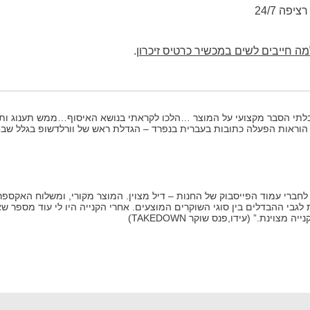
פה 24/7
 חייבים לשים במכשיר כרטיס זיכרון
.
יבלתי הסבר מקצועי על המוצר …הלכו לקראתי בנושא האיסוף…ממש תענוג ותח
י הוראות הפעלה כתובות בעברית בנפרד – הגדלת ראש של וורלדשופ בגלל שבח
חברי עמוד הפייסבוק של החנות – דיל מצוין. המוצר מקורי, ומשלוח האקספרס 
לגבי ההבדלים בין סוגי השוקרים המוצעים. אחרי הקנייה היו לי עוד מספר ש
צוינת.” (עידו,פנס שוקר TAKEDOWN)