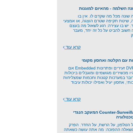
שונה מכל מה שקדם לו. אין בו
ה, שיטת תקיפה שטרם הוצגה, או אמצעי
. יש בו עצירה: רגע לשאול מה בעצם
 חשוב להביט על כל זה יחד, מעבר
קרא עוד
ת עם הקלטה ואחסון מקומי
כרטיסי זיכרון, DVR זעירים ופתרונות Embedded אם
 מכשירים מגושמים ומוגבלים ביכולות
ובר במערכות קטנות וחכמות שמצליחות
תי, אחסון יעיל ואפילו יכולות עיבוד
קרא עוד
פרק 21 - Counter-Surveillance המעקב הנגדי
כנולוגיה
 הטלפון, על הרשת, על החדר. הפרק
השאלה ההפוכה: מה אתה עושה כשאתה