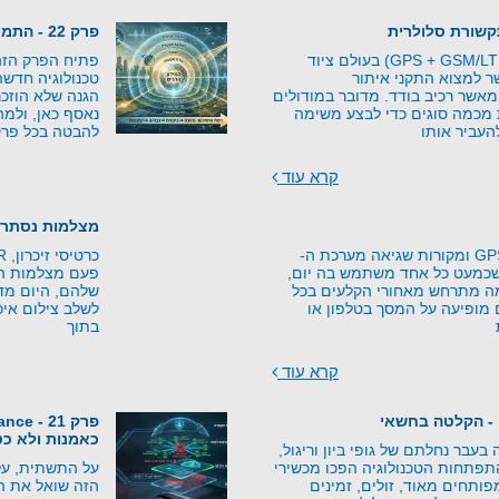
פרק 22 - התמונה השלמה - מהאיום למוגנות
מודולים משולבים (GPS + GSM/LTE) בעולם ציוד
פתיח הפרק הזה 
 למצוא התקני איתור
טכנולוגיה חדש
אשר רכיב בודד. מדובר במודולים
הגנה שלא הוזכר
 מכמה סוגים כדי לבצע משימה
נאסף כאן, ולמה
העביר אותו
להבטה בכל פרק
קרא עוד
מצלמות נסתרו
עקרונות טכנולוגיית GPS ומקורות שגיאה מערכת ה-
יה שכמעט כל אחד משתמש בה יום,
פעם מצלמות היו
מה מתרחש מאחורי הקלעים בכל
שלהם, היום מד
מופיעה על המסך בטלפון או
לשלב צילום איכו
בתוך
קרא עוד
 - הקלטה בחשאי
כאמנות ולא כט
בעבר נחלתם של גופי ביון וריגול,
התפתחות הטכנולוגיה הפכו מכשירי
על התשתית, על
ותחים מאוד, זולים, זמינים
הזה שואל את 