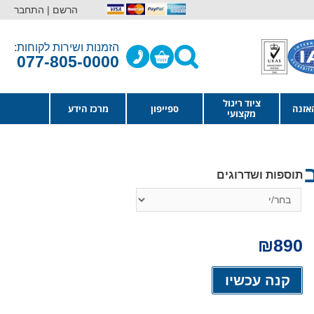
הרשם |
התחבר
הזמנות ושירות לקוחות:
077-805-0000
ציוד ריגול
אזנה
ספייפון
מרכז הידע
מקצועי
תוספות ושדרוגים
₪
890
Alternative:
קנה עכשיו