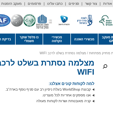
אודות
צור קשר
סניפים
כתבו עלינו
פרסומים
מעקב הזמנות
ת מעקב
מכשירי
גז פלפל שוקר
מכשירי האזנה
בדיקת ה
GP
הקלטה
חשמלי
 מחזיק מפתחות
/ מצלמה נסתרת בשלט לרכב WIFI
מצלמה נסתרת בשלט לרכב
WIFI
למה לקוחות קונים אצלנו:
קבוצת WorldShop בעלת ניסיון רב עם סניף נוסף בארה”ב.
אנו מספקים אחריות לכל מוצרינו.
קניה מאובטחת ושרות לקוחות מעולה