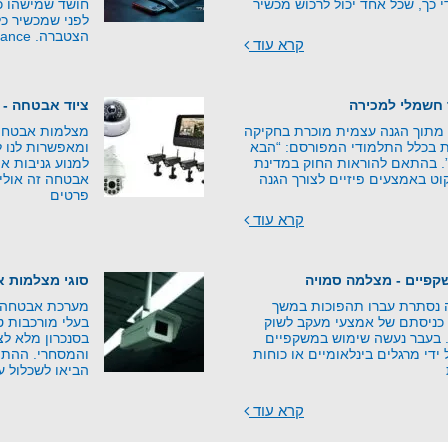
י כך, שכל אחד יכול לרכוש מכשיר
חושד שמישהו כב
לפני שמכשיר כל
הצטברה. Counter-Surveillance –
קרא עוד
 חשמלי למכירה
ציוד אבטחה - 
 מתוך הגנה עצמית מוכרת בחקיקה
מצלמות אבטחה ע
 בכלל התלמודי המפורסם: “הבא
ומאפשרות לנו ל
”. בהתאם להוראות החוק במדינת
למנוע גניבות או
וט באמצעים פיזיים לצורך הגנה
אבטחה זה אולי 
פרטים
קרא עוד
פיים - מצלמה סמויה
סוגי מצלמות 
נסתרת עברו תהפוכות במשך
מערכת אבטחה נ
כניסתם של אמצעי מעקב לשוק
בעלי מורכבות ט
י. בעבר נעשה שימוש במשקפיים
בסנכרון מלא ל
די מרגלים בינלאומיים או כוחות
והמסחרי. ההתפ
הביאו לשכלול ע
קרא עוד