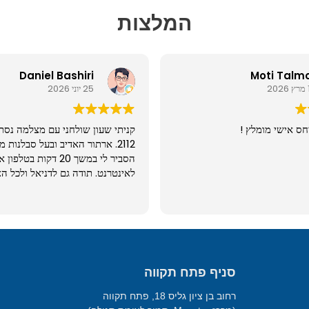
המלצות
Daniel Bashiri
Moti Talm
2
25 יוני 2026
חס אישי מומלץ !
קניתי שעון שולחני עם מצלמה נסת
2112. ארתור האדיב ובעל סבלנות 
הסביר לי במשך 20 דקות בט
לאינטרנט. תודה גם לדניאל ולכל הצ
מעולה ובאיכות גבוהה מאוד. שווה.
סניף פתח תקווה
רחוב בן ציון גליס 18, פתח תקווה