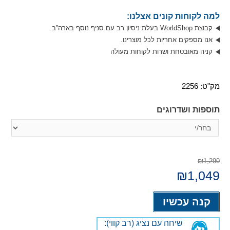
למה לקוחות קונים אצלנו:
קבוצת WorldShop בעלת ניסיון רב עם סניף נוסף בארה”ב.
אנו מספקים אחריות לכל מוצרינו.
קניה מאובטחת ושרות לקוחות מעולה
מק"ט:
2256
תוספות ושדרוגים
₪1,290
המחיר
1,049
₪
המחיר
המקורי
הנוכחי
היה:
הוא:
Alternative:
₪1,049.
₪1,290.
קנה עכשיו
שיחה עם נציג (רב קווי):