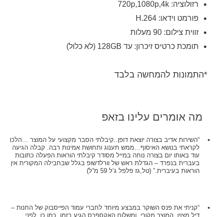
רזולוציה: 720p,1080p,4k
פורמט וידאו: H.264
זווית צילום: 90 מעלות
תומכת כרטיס זיכרון: עד 128GB (לא כלול)
*התמונות להמחשה בלבד
מה אומרים עלינו בזאפ
“השירות אדיב בצורה יוצאת דופן..קיבלתי הסבר מקצועי על המוצר …הלכו
לקראתי בנושא האיסוף…ממש תענוג ותחושת אמינות רבה. קבלה הגיעה
עוד באותו יום בצורה נוחה במייל מסודר קיבלתי הוראות הפעלה כתובות
בעברית בנפרד – הגדלת ראש של וורלדשופ בגלל שבחבילה המקורית אין
הוראות בעיברית.” (טל,גז פלפל ג’ל 59 מ”ל)
“קניתי את פנס השוקר במבצע מיוחד לחברי עמוד הפייסבוק של החנות –
דיל מצוין. המוצר מקורי, ומשלוח האקספרס הגיע בזמן. כמו כן, לפני