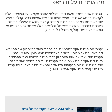
מה אומרים עלינו בזאפ
“השירות אדיב בצורה יוצאת דופן..קיבלתי הסבר מקצועי על המוצר …הלכו
לקראתי בנושא האיסוף…ממש תענוג ותחושת אמינות רבה. קבלה הגיעה
עוד באותו יום בצורה נוחה במייל מסודר קיבלתי הוראות הפעלה כתובות
בעברית בנפרד – הגדלת ראש של וורלדשופ בגלל שבחבילה המקורית אין
הוראות בעיברית.” (טל,גז פלפל ג’ל 59 מ”ל)
“קניתי את פנס השוקר במבצע מיוחד לחברי עמוד הפייסבוק של החנות –
דיל מצוין. המוצר מקורי, ומשלוח האקספרס הגיע בזמן. כמו כן, לפני
הקנייה התייעצתי עם צוות האתר וקיבלתי הנחיה נרחבת לגבי ההבדלים
בין סוגי השוקרים המוצעים. אחרי הקנייה היו לי עוד מספר שאלות לגבי
אופן השימוש ושירות הלקוחות היה אדיב והמענה מהיר מאד. חווית קנייה
מצוינת.” (עידו,פנס שוקר TAKEDOWN)
שילוב GPS/GSM ותקשורת סלולרית