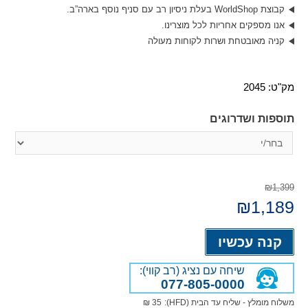
קבוצת WorldShop בעלת ניסיון רב עם סניף נוסף בארה”ב.
אנו מספקים אחריות לכל מוצרינו.
קניה מאובטחת ושרות לקוחות מעולה
מק"ט:
2045
תוספות ושדרוגים
₪1,399
המחיר
1,189
₪
המחיר
המקורי
הנוכחי
היה:
הוא:
Alternative:
₪1,189.
₪1,399.
קנה עכשיו
שיחה עם נציג (רב קווי):
077-805-0000
משלוח מומלץ - שליח עד הבית (HFD):
35 ₪