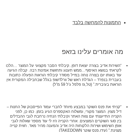
התמונות להמחשה בלבד
מה אומרים עלינו בזאפ
“השירות אדיב בצורה יוצאת דופן..קיבלתי הסבר מקצועי על המוצר …הלכו
לקראתי בנושא האיסוף…ממש תענוג ותחושת אמינות רבה. קבלה הגיעה
עוד באותו יום בצורה נוחה במייל מסודר קיבלתי הוראות הפעלה כתובות
בעברית בנפרד – הגדלת ראש של וורלדשופ בגלל שבחבילה המקורית אין
הוראות בעיברית.” (טל,גז פלפל ג’ל 59 מ”ל)
“קניתי את פנס השוקר במבצע מיוחד לחברי עמוד הפייסבוק של החנות –
דיל מצוין. המוצר מקורי, ומשלוח האקספרס הגיע בזמן. כמו כן, לפני
הקנייה התייעצתי עם צוות האתר וקיבלתי הנחיה נרחבת לגבי ההבדלים
בין סוגי השוקרים המוצעים. אחרי הקנייה היו לי עוד מספר שאלות לגבי
אופן השימוש ושירות הלקוחות היה אדיב והמענה מהיר מאד. חווית קנייה
מצוינת.” (עידו,פנס שוקר TAKEDOWN)