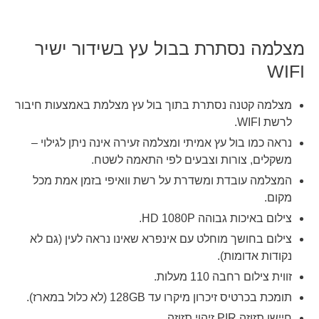
מצלמה נסתרת בבול עץ בשידור ישיר
WIFI
מצלמה קטנה נסתרת בתוך בול עץ מצלמת באמצעות חיבור
לרשת WIFI.
נראה כמו בול עץ אמיתי ומצלמה זעירה אינה ניתן לגילוי –
משקלים, צורות וצבעים לפי התאמה לשטח.
המצלמה עובדת ומשדרת על רשת וואיפי בזמן אמת מכל
מקום.
צילום באיכות גבוהה HD 1080P.
צילום בחושך מוחלט עם אינפרא שאינו נראה לעין (גם לא
נקודות אדומות).
זווית צילום רחבה 110 מעלות.
תומכת בכרטיס זיכרון מיקרו עד 128GB (לא כלול במארז).
חיישן תזוזה PIR זיהוי תזוזה.