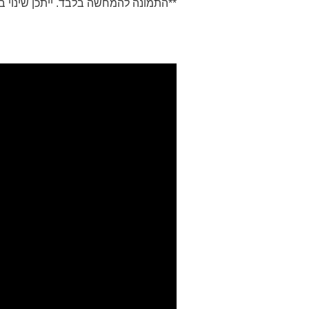
**
התמונה להמחשה בלבד. ייתכן שינוי ב