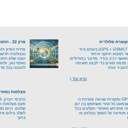
פרק 22 - התמונה השלמה - מהאיום למוגנות
מודולים משולבים (GPS + GSM/LTE) בעולם ציוד
פתיח הפרק הזה 
 למצוא התקני איתור
טכנולוגיה חדש
אשר רכיב בודד. מדובר במודולים
הגנה שלא הוזכר
 מכמה סוגים כדי לבצע משימה
נאסף כאן, ולמה
העביר אותו
להבטה בכל פרק
קרא עוד
מצלמות נסתרו
עקרונות טכנולוגיית GPS ומקורות שגיאה מערכת ה-
יה שכמעט כל אחד משתמש בה יום,
פעם מצלמות היו
מה מתרחש מאחורי הקלעים בכל
שלהם, היום מד
מופיעה על המסך בטלפון או
לשלב צילום איכו
בתוך