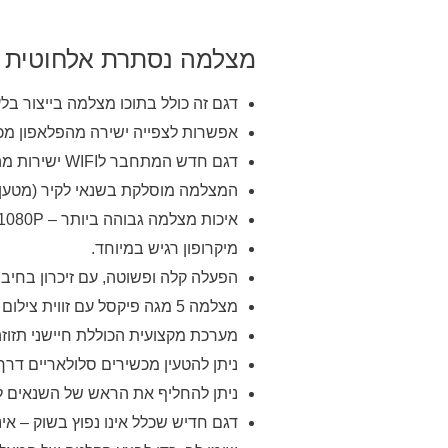
מצלמה נסתרת אלחוטית 
דגם זה כולל בתוכו מצלמה בייצור בלעדי עבור WORLDSHOP הכולל תמיכה בזיכרון עד 128 גיגה ור
אפשרות לצפייה ישירה מהפלאפון מכ
דגם חדש המתחבר לWIFI ישירות מהמכשיר הסלולארי. (אפשרות בתוספת לשידור ישיר גם אם אין
המצלמה מוסלקת בשנאי לקיר (מטען)
איכות מצלמה גבוהה ביותר – HD 1080P.
מיקרופון רגיש במיוחד.
הפעלה קלה ופשוטה, עם זיכרון בחיבו
מצלמה 5 מגה פיקסל עם זווית צילום רחבה.
מערכת מקצועית הכוללת חיישני תזוז
ניתן להטעין מכשירים סלולאריים דרך
ניתן להחליף את הראש של השנאים ל
דגם חדיש שכלל אינו נפוץ בשוק – אי