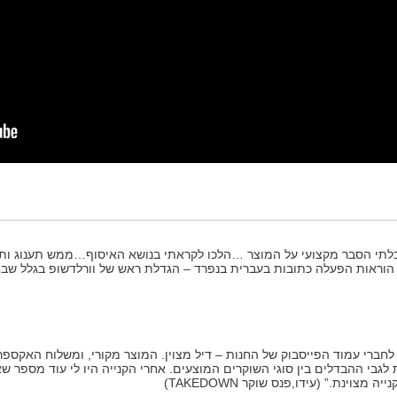
יבלתי הסבר מקצועי על המוצר …הלכו לקראתי בנושא האיסוף…ממש תענוג ותח
י הוראות הפעלה כתובות בעברית בנפרד – הגדלת ראש של וורלדשופ בגלל שבח
חברי עמוד הפייסבוק של החנות – דיל מצוין. המוצר מקורי, ומשלוח האקספרס 
לגבי ההבדלים בין סוגי השוקרים המוצעים. אחרי הקנייה היו לי עוד מספר ש
צוינת.” (עידו,פנס שוקר TAKEDOWN)