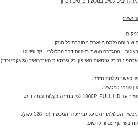
 חייבים לשים במכשיר כרטיס זיכרון
.
 ישיר:
קום.
ישיר והמצלמה נשארת מחוברת כל הזמן.
ראוטר – ההגדרה נעשת בשניות דרך הסלולרי – קל ופשוט.
טפונים: כל גרסאות האייפון וכל גירסאות האנדרואיד (גלאקסי וכד’).
 כאשר נקלטת תזוזה.
ן פנימי במכשיר.
 עד 1080P
HD לפי בחירה בקלות ובמהירות.
FULL
הסלולארי וגם על גבי זיכרון המכשיר (עד 128 גיגה).
תוח בשיתוף עם וורלדשופ.