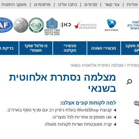
אודות
צור קשר
סניפים
כתבו עלינו
פרסומים
מעקב הזמנות
ת מעקב
מכשירי
גז פלפל שוקר
מכשירי האזנה
בדיקת ה
GP
הקלטה
חשמלי
נסתרת
/ מצלמה נסתרת אלחוטית בשנאי
מצלמה נסתרת אלחוטית
בשנאי
למה לקוחות קונים אצלנו:
קבוצת WorldShop בעלת ניסיון רב עם סניף נוסף בארה”ב.
אנו מספקים אחריות לכל מוצרינו.
קניה מאובטחת ושרות לקוחות מעולה