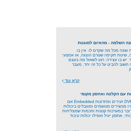
שונה מכל מה שקדם לו. אין בו
ה, שיטת תקיפה שטרם הוצגה, או אמצעי
. יש בו עצירה: רגע לשאול מה בעצם
 חשוב להביט על כל זה יחד, מעבר
קרא עוד
ת עם הקלטה ואחסון מקומי
כרטיסי זיכרון, DVR זעירים ופתרונות Embedded אם
 מכשירים מגושמים ומוגבלים ביכולות
ובר במערכות קטנות וחכמות שמצליחות
תי, אחסון יעיל ואפילו יכולות עיבוד