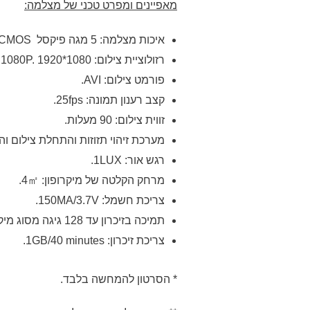
מאפיינים ומפרט טכני של מצלמה:
איכות מצלמה: 5 מגה פיקסל
CMOS
רזולוציית צילום:
1080P. 1920*1080.
פורמט צילום:
AVI
.
קצב רענון תמונה: 25fps.
זווית צילום: 90 מעלות.
מערכת זיהוי תזוזות והתחלת צילום והפסקה ב
רגש אור: 1LUX.
מרחק הקלטה של מיקרופון: 4㎡.
צריכת חשמל: 150MA/3.7V.
תמיכה בזיכרון עד 128 גיגה מסוג מיקרו SD.
צריכת זיכרון: 1GB/40 minutes.
* הסרטון להמחשה בלבד.