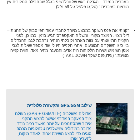
בעברית בנפרד – הגדלת ראש של וורלדשופ בגלל שבחבילה המקורית אין
הוראות בעיברית.” (טל,גז פלפל ג’ל 59 מ”ל)
“קניתי את פנס השוקר במבצע מיוחד לחברי עמוד הפייסבוק של החנות –
דיל מצוין. המוצר מקורי, ומשלוח האקספרס הגיע בזמן. כמו כן, לפני
הקנייה התייעצתי עם צוות האתר וקיבלתי הנחיה נרחבת לגבי ההבדלים
בין סוגי השוקרים המוצעים. אחרי הקנייה היו לי עוד מספר שאלות לגבי
אופן השימוש ושירות הלקוחות היה אדיב והמענה מהיר מאד. חווית קנייה
מצוינת.” (עידו,פנס שוקר TAKEDOWN)
שילוב GPS/GSM ותקשורת סלולרית
מודולים משולבים (GPS + GSM/LTE) בעולם
ציוד המעקב המודרני אפשר למצוא התקני
איתור שמסתמכים על יותר מאשר רכיב בודד.
מדובר במודולים שמשלבים טכנולוגיות מכמה
סוגים כדי לבצע משימה אחת: לאתר מיקום,
להעביר אותו