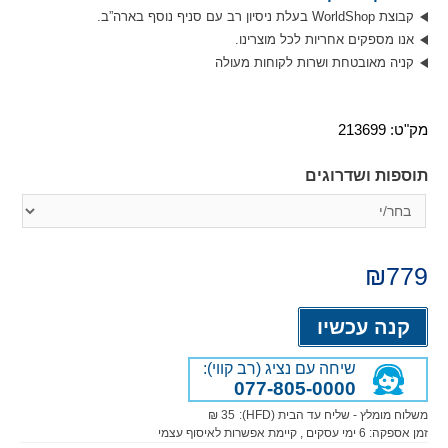
קבוצת WorldShop בעלת ניסיון רב עם סניף נוסף בארה”ב.
אנו מספקים אחריות לכל מוצרינו.
קניה מאובטחת ושרות לקוחות מעולה
מק"ט:
213699
תוספות ושדרוגים
₪
779
Alternative:
קנה עכשיו
שיחה עם נציג (רב קווי):
077-805-0000
משלוח מומלץ - שליח עד הבית (HFD):
35 ₪
זמן אספקה:
6
ימי עסקים
, קיימת אפשרות לאיסוף עצמי