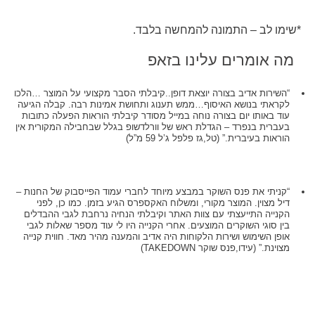
*שימו לב – התמונה להמחשה בלבד.
מה אומרים עלינו בזאפ
“השירות אדיב בצורה יוצאת דופן..קיבלתי הסבר מקצועי על המוצר …הלכו
לקראתי בנושא האיסוף…ממש תענוג ותחושת אמינות רבה. קבלה הגיעה
עוד באותו יום בצורה נוחה במייל מסודר קיבלתי הוראות הפעלה כתובות
בעברית בנפרד – הגדלת ראש של וורלדשופ בגלל שבחבילה המקורית אין
הוראות בעיברית.” (טל,גז פלפל ג’ל 59 מ”ל)
“קניתי את פנס השוקר במבצע מיוחד לחברי עמוד הפייסבוק של החנות –
דיל מצוין. המוצר מקורי, ומשלוח האקספרס הגיע בזמן. כמו כן, לפני
הקנייה התייעצתי עם צוות האתר וקיבלתי הנחיה נרחבת לגבי ההבדלים
בין סוגי השוקרים המוצעים. אחרי הקנייה היו לי עוד מספר שאלות לגבי
אופן השימוש ושירות הלקוחות היה אדיב והמענה מהיר מאד. חווית קנייה
מצוינת.” (עידו,פנס שוקר TAKEDOWN)