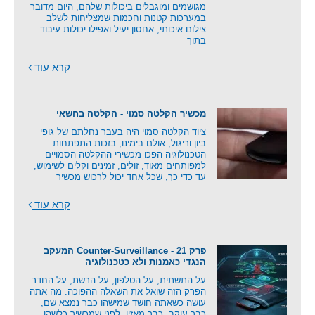
מגושמים ומוגבלים ביכולות שלהם, היום מדובר
במערכות קטנות וחכמות שמצליחות לשלב
צילום איכותי, אחסון יעיל ואפילו יכולות עיבוד
בתוך
קרא עוד
מכשיר הקלטה סמוי - הקלטה בחשאי
ציוד הקלטה סמוי היה בעבר נחלתם של גופי
ביון וריגול, אולם בימינו, בזכות התפתחות
הטכנולוגיה הפכו מכשירי ההקלטה הסמויים
למפותחים מאוד, זולים, זמינים וקלים לשימוש,
עד כדי כך, שכל אחד יכול לרכוש מכשיר
קרא עוד
פרק 21 - Counter-Surveillance המעקב
הנגדי כאמנות ולא כטכנולוגיה
על התשתית, על הטלפון, על הרשת, על החדר.
הפרק הזה שואל את השאלה ההפוכה: מה אתה
עושה כשאתה חושד שמישהו כבר נמצא שם,
כבר עוקב, כבר מאזין, לפני שמכשיר כלשהו