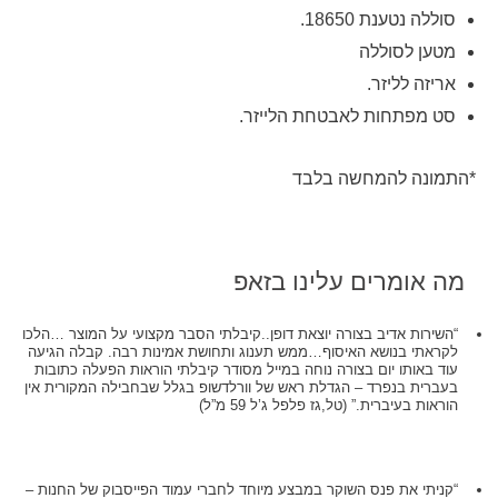
סוללה נטענת 18650.
מטען לסוללה
אריזה לליזר.
סט מפתחות לאבטחת הלייזר.
*התמונה להמחשה בלבד
מה אומרים עלינו בזאפ
“השירות אדיב בצורה יוצאת דופן..קיבלתי הסבר מקצועי על המוצר …הלכו
לקראתי בנושא האיסוף…ממש תענוג ותחושת אמינות רבה. קבלה הגיעה
עוד באותו יום בצורה נוחה במייל מסודר קיבלתי הוראות הפעלה כתובות
בעברית בנפרד – הגדלת ראש של וורלדשופ בגלל שבחבילה המקורית אין
הוראות בעיברית.” (טל,גז פלפל ג’ל 59 מ”ל)
“קניתי את פנס השוקר במבצע מיוחד לחברי עמוד הפייסבוק של החנות –