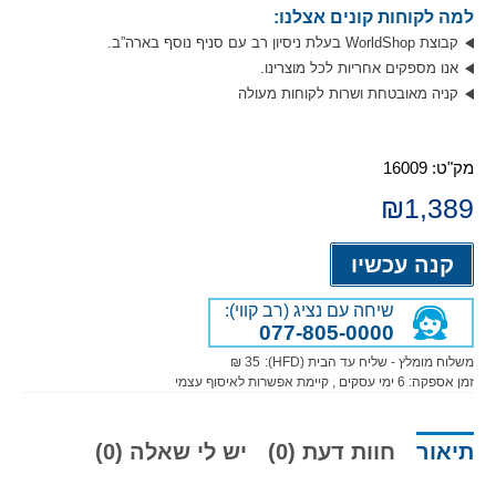
למה לקוחות קונים אצלנו:
קבוצת WorldShop בעלת ניסיון רב עם סניף נוסף בארה”ב.
אנו מספקים אחריות לכל מוצרינו.
קניה מאובטחת ושרות לקוחות מעולה
מק"ט:
16009
₪
1,389
Alternative:
קנה עכשיו
שיחה עם נציג (רב קווי):
077-805-0000
משלוח מומלץ - שליח עד הבית (HFD):
35 ₪
זמן אספקה:
6
ימי עסקים
, קיימת אפשרות לאיסוף עצמי
תיאור
חוות דעת (0)
יש לי שאלה (0)