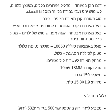
דגם חזק במיוחד – מדליק גפרורים בקלוט, מפוצץ בלונים,
לשימוש ע”פ נעלי עבודה בלייזר מוסג classII B.
סוג תאורה: קרן תאורה רציפה ויציבה.
בעל מערכת בקרה אוטומטית לחום פנימי של נורת הלייזר.
בעל מערכת אבטחה והגנה מפני שימוש של ילדים – מגיע
כולל מפתחות ביטחון.
פועל באמצעות סוללה 18650 – סוללה נטענת כלולה.
מטען לסוללה הנטענת – כלול.
מרחק תאורה לעשרות קילומטרים.
גודל נקודה: 10m/φ18MM
משקל: 150 גרם.
מידות: 15.8X1.9 ס”מ
כלול בחבילה:
מצביע לייזר ירוק בהספק 500mw בגל 532nm (ירוק)