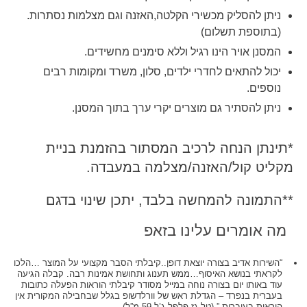
ניתן להסליק מכשירי הקלטה,האזנה וגם מצלמות נסתרות.
(בתוספת תשלום)
המסנן אויר הינו רגיל וללא סימנים מחשידים.
יכול להתאים לחדרי ילדים, סלון, משרד ומקומות רבים
נוספים.
ניתן להסתיר גם מוצרים יקרי ערך בתוך המסנן.
*תינתן הנחה לרכיב המסתור בהזמנת בניית
מקליט קול/האזנה/מצלמה במעבדה.
**התמונה להמחשה בלבד, יתכן שינוי בדגם
מה אומרים עלינו בזאפ
“השירות אדיב בצורה יוצאת דופן..קיבלתי הסבר מקצועי על המוצר …הלכו
לקראתי בנושא האיסוף…ממש תענוג ותחושת אמינות רבה. קבלה הגיעה
עוד באותו יום בצורה נוחה במייל מסודר קיבלתי הוראות הפעלה כתובות
בעברית בנפרד – הגדלת ראש של וורלדשופ בגלל שבחבילה המקורית אין
הוראות בעיברית.” (טל,גז פלפל ג’ל 59 מ”ל)