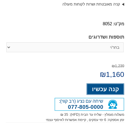
קניה מאובטחת ושרות לקוחות מעולה
מק"ט:
8052
תוספות ושדרוגים
₪1,239
המחיר
1,160
₪
המחיר
המקורי
הנוכחי
היה:
הוא:
Alternative:
₪1,160.
₪1,239.
קנה עכשיו
שיחה עם נציג (רב קווי):
077-805-0000
משלוח מומלץ - שליח עד הבית (HFD):
35 ₪
זמן אספקה:
6
ימי עסקים
, קיימת אפשרות לאיסוף עצמי