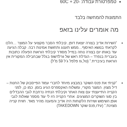
טמפרטורת עבודה: -20 + 60C
התמונות להמחשה בלבד
מה אומרים עלינו בזאפ
“השירות אדיב בצורה יוצאת דופן..קיבלתי הסבר מקצועי על המוצר …הלכו
לקראתי בנושא האיסוף…ממש תענוג ותחושת אמינות רבה. קבלה הגיעה
עוד באותו יום בצורה נוחה במייל מסודר קיבלתי הוראות הפעלה כתובות
בעברית בנפרד – הגדלת ראש של וורלדשופ בגלל שבחבילה המקורית אין
הוראות בעיברית.” (טל,גז פלפל ג’ל 59 מ”ל)
“קניתי את פנס השוקר במבצע מיוחד לחברי עמוד הפייסבוק של החנות –
דיל מצוין. המוצר מקורי, ומשלוח האקספרס הגיע בזמן. כמו כן, לפני
הקנייה התייעצתי עם צוות האתר וקיבלתי הנחיה נרחבת לגבי ההבדלים
בין סוגי השוקרים המוצעים. אחרי הקנייה היו לי עוד מספר שאלות לגבי
אופן השימוש ושירות הלקוחות היה אדיב והמענה מהיר מאד. חווית קנייה
מצוינת.” (עידו,פנס שוקר TAKEDOWN)