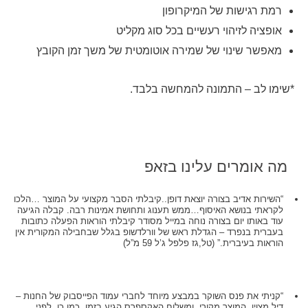
רמת רגישות של המיקרופון
אופציה לזיהוי רעשיים בכל סוג מקליט
מאפשר שינוי של שמירה אוטומטית של משך זמן הקובץ
*שימו לב – התמונה להמחשה בלבד.
מה אומרים עלינו בזאפ
“השירות אדיב בצורה יוצאת דופן..קיבלתי הסבר מקצועי על המוצר …הלכו
לקראתי בנושא האיסוף…ממש תענוג ותחושת אמינות רבה. קבלה הגיעה
עוד באותו יום בצורה נוחה במייל מסודר קיבלתי הוראות הפעלה כתובות
בעברית בנפרד – הגדלת ראש של וורלדשופ בגלל שבחבילה המקורית אין
הוראות בעיברית.” (טל,גז פלפל ג’ל 59 מ”ל)
“קניתי את פנס השוקר במבצע מיוחד לחברי עמוד הפייסבוק של החנות –
דיל מצוין. המוצר מקורי, ומשלוח האקספרס הגיע בזמן. כמו כן, לפני