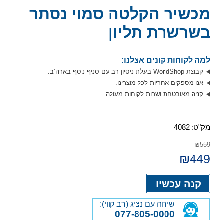
מכשיר הקלטה סמוי נסתר
בשרשרת תליון
למה לקוחות קונים אצלנו:
קבוצת WorldShop בעלת ניסיון רב עם סניף נוסף בארה”ב.
אנו מספקים אחריות לכל מוצרינו.
קניה מאובטחת ושרות לקוחות מעולה
מק"ט:
4082
₪559
449
המחיר
₪
המחיר
המקורי
הנוכחי
היה:
הוא:
Alternative:
₪449.
₪559.
קנה עכשיו
שיחה עם נציג (רב קווי):
077-805-0000