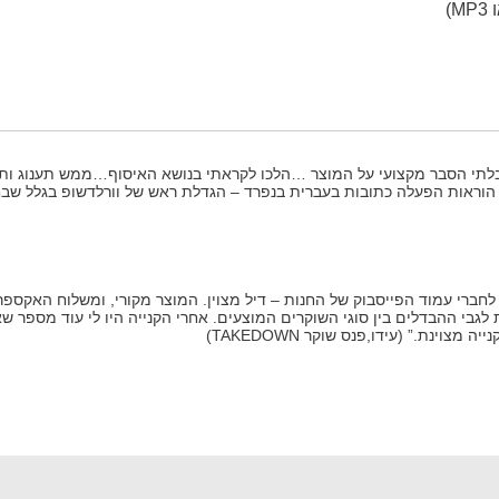
יבלתי הסבר מקצועי על המוצר …הלכו לקראתי בנושא האיסוף…ממש תענוג ותח
י הוראות הפעלה כתובות בעברית בנפרד – הגדלת ראש של וורלדשופ בגלל שבח
חברי עמוד הפייסבוק של החנות – דיל מצוין. המוצר מקורי, ומשלוח האקספרס 
לגבי ההבדלים בין סוגי השוקרים המוצעים. אחרי הקנייה היו לי עוד מספר ש
צוינת.” (עידו,פנס שוקר TAKEDOWN)