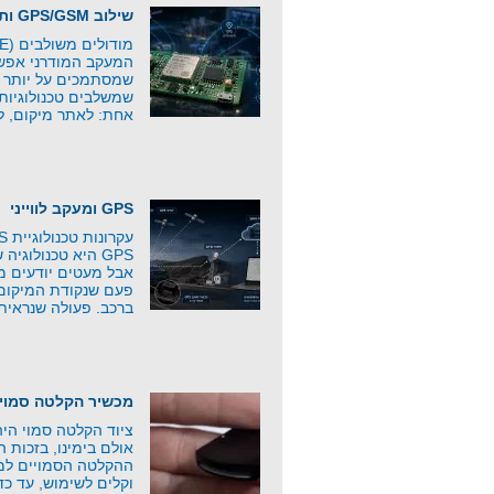
שילוב GPS/GSM ותקשורת סלולרית
המעקב המודרני אפשר
שמסתמכים על יותר מ
שמשלבים טכנולוגיות
אחת: לאתר מיקום, ל
GPS ומעקב לווייני
GPS היא טכנולוג
אבל מעטים יודעים 
פעם שנקודת המיקום 
ברכב. פעולה שנראית
מכשיר הקלטה סמוי
ציוד הקלטה סמוי היה 
אולם בימינו, בזכות 
ההקלטה הסמויים למפ
וקלים לשימוש, עד כד