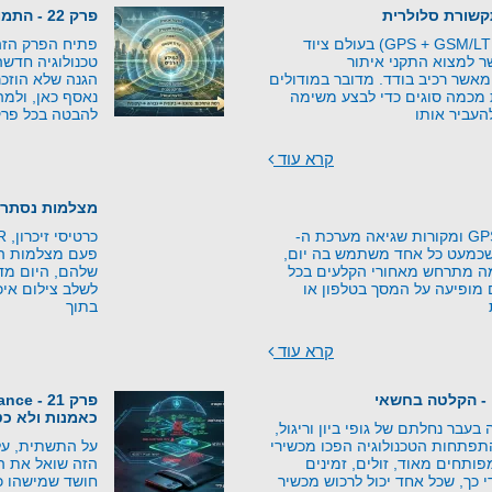
פרק 22 - התמונה השלמה - מהאיום למוגנות
מודולים משולבים (GPS + GSM/LTE) בעולם ציוד
פתיח הפרק הזה 
 למצוא התקני איתור
טכנולוגיה חדש
אשר רכיב בודד. מדובר במודולים
הגנה שלא הוזכר
 מכמה סוגים כדי לבצע משימה
נאסף כאן, ולמה
העביר אותו
להבטה בכל פרק
קרא עוד
מצלמות נסתרו
עקרונות טכנולוגיית GPS ומקורות שגיאה מערכת ה-
יה שכמעט כל אחד משתמש בה יום,
פעם מצלמות היו
מה מתרחש מאחורי הקלעים בכל
שלהם, היום מד
מופיעה על המסך בטלפון או
לשלב צילום איכו
בתוך
קרא עוד
 - הקלטה בחשאי
כאמנות ולא כט
בעבר נחלתם של גופי ביון וריגול,
התפתחות הטכנולוגיה הפכו מכשירי
על התשתית, על
ותחים מאוד, זולים, זמינים
הזה שואל את 
י כך, שכל אחד יכול לרכוש מכשיר
חושד שמישהו כב