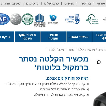
אודות
צור קשר
סניפים
כתבו עלינו
פרסומים
מעקב הזמנות
ת מעקב
מכשירי
גז פלפל שוקר
מכשירי האזנה
בדיקת ה
GP
הקלטה
חשמלי
סתרים
/ מכשיר הקלטה נסתר ברמקול בלוטות’
מכשיר הקלטה נסתר
ברמקול בלוטות’
למה לקוחות קונים אצלנו:
קבוצת WorldShop בעלת ניסיון רב עם סניף נוסף בארה”ב.
אנו מספקים אחריות לכל מוצרינו.
קניה מאובטחת ושרות לקוחות מעולה