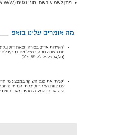
ניתן לשמוע בשתי סוגי נגנים (WAV או MP3)
מה אומרים עלינו בזאפ
“השירות אדיב בצורה יוצאת דופן..ק
יום בצורה נוחה במייל מסודר קיבלת
(טל,גז פלפל ג’ל 59 מ”ל)
“קניתי את פנס השוקר במבצע מיוחד ל
עם צוות האתר וקיבלתי הנחיה נרחבת 
היה אדיב והמענה מהיר מאד. חווית קנייה מ