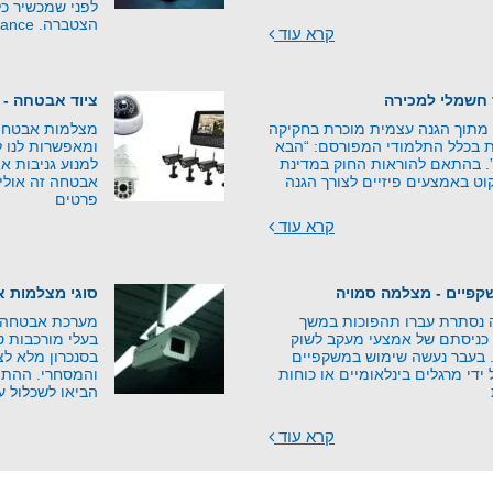
לפני שמכשיר כל
הצטברה. Counter-Surveillance –
קרא עוד
 חשמלי למכירה
ציוד אבטחה - 
 מתוך הגנה עצמית מוכרת בחקיקה
מצלמות אבטחה ע
 בכלל התלמודי המפורסם: “הבא
ומאפשרות לנו ל
”. בהתאם להוראות החוק במדינת
למנוע גניבות או
וט באמצעים פיזיים לצורך הגנה
אבטחה זה אולי 
פרטים
קרא עוד
פיים - מצלמה סמויה
סוגי מצלמות 
נסתרת עברו תהפוכות במשך
מערכת אבטחה נ
כניסתם של אמצעי מעקב לשוק
בעלי מורכבות ט
י. בעבר נעשה שימוש במשקפיים
בסנכרון מלא ל
די מרגלים בינלאומיים או כוחות
והמסחרי. ההתפ
הביאו לשכלול ע
קרא עוד