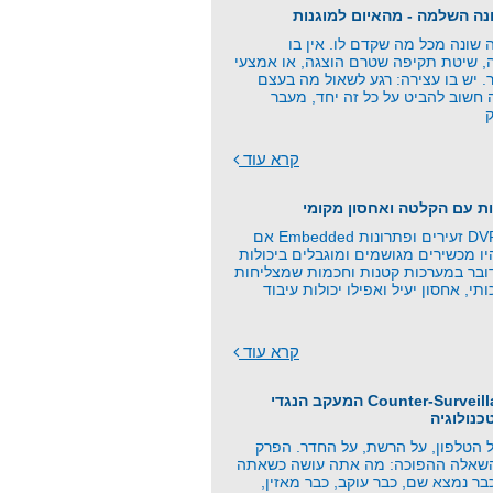
שונה מכל מה שקדם לו. אין בו
ה, שיטת תקיפה שטרם הוצגה, או אמצעי
. יש בו עצירה: רגע לשאול מה בעצם
 חשוב להביט על כל זה יחד, מעבר
קרא עוד
ת עם הקלטה ואחסון מקומי
כרטיסי זיכרון, DVR זעירים ופתרונות Embedded אם
 מכשירים מגושמים ומוגבלים ביכולות
ובר במערכות קטנות וחכמות שמצליחות
תי, אחסון יעיל ואפילו יכולות עיבוד
קרא עוד
פרק 21 - Counter-Surveillance המעקב הנגדי
כנולוגיה
 הטלפון, על הרשת, על החדר. הפרק
השאלה ההפוכה: מה אתה עושה כשאתה
ר נמצא שם, כבר עוקב, כבר מאזין,