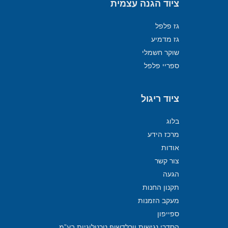
ציוד הגנה עצמית
גז פלפל
גז מדמיע
שוקר חשמלי
ספריי פלפל
ציוד ריגול
בלוג
מרכז הידע
אודות
צור קשר
הגעה
תקנון החנות
מעקב הזמנות
ספייפון
הסדרי נגישות וורלדשופ טכנולוגיות בע”מ