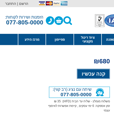
הרשם |
התחבר
הזמנות ושירות לקוחות:
077-805-0000
ציוד ריגול
אזנה
ספייפון
מרכז הידע
מקצועי
₪
680
Alternative:
קנה עכשיו
שיחה עם נציג (רב קווי):
077-805-0000
משלוח מומלץ - שליח עד הבית (HFD):
35 ₪
זמן אספקה:
6
ימי עסקים
, קיימת אפשרות לאיסוף
עצמי