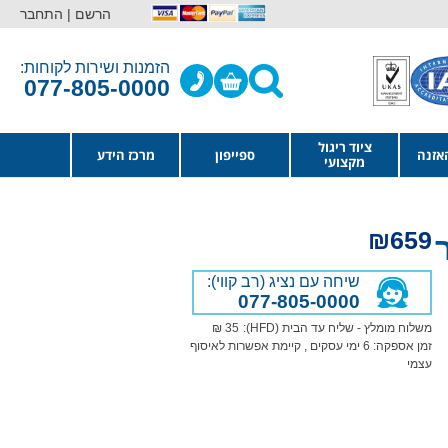
הרשם |
התחבר
הזמנות ושירות לקוחות:
077-805-0000
ציוד ריגול
אזנה
ספייפון
מרכז הידע
מקצועי
₪
659
שיחה עם נציג (רב קווי):
077-805-0000
משלוח מומלץ - שליח עד הבית (HFD):
35 ₪
זמן אספקה:
6
ימי עסקים
, קיימת אפשרות לאיסוף
עצמי