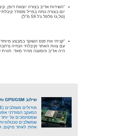
“השירות אדיב בצורה יוצאת דופן..ק
יום בצורה נוחה במייל מסודר קיבלת
(טל,גז פלפל ג’ל 59 מ”ל)
“קניתי את פנס השוקר במבצע מיוחד ל
עם צוות האתר וקיבלתי הנחיה נרחבת 
היה אדיב והמענה מהיר מאד. חווית קנייה מ
שילוב GPS/GSM ותקשורת סלולרית
המעקב המודרני אפשר
שמסתמכים על יותר מ
שמשלבים טכנולוגיות
אחת: לאתר מיקום, ל