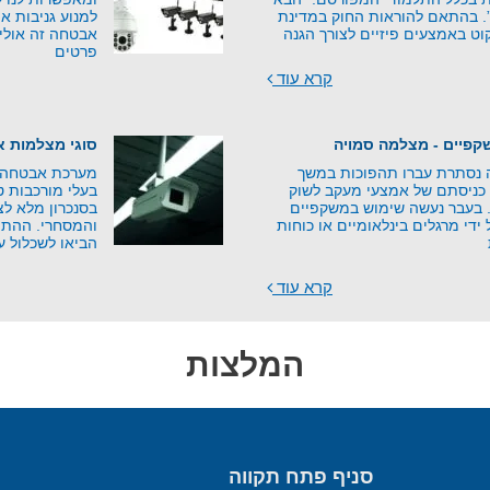
”. בהתאם להוראות החוק במדינת
למנוע גניבות או
וט באמצעים פיזיים לצורך הגנה
אבטחה זה אולי 
פרטים
קרא עוד
פיים - מצלמה סמויה
סוגי מצלמות 
נסתרת עברו תהפוכות במשך
מערכת אבטחה נ
כניסתם של אמצעי מעקב לשוק
בעלי מורכבות ט
י. בעבר נעשה שימוש במשקפיים
בסנכרון מלא ל
די מרגלים בינלאומיים או כוחות
והמסחרי. ההתפ
הביאו לשכלול ע
קרא עוד
המלצות
סניף פתח תקווה