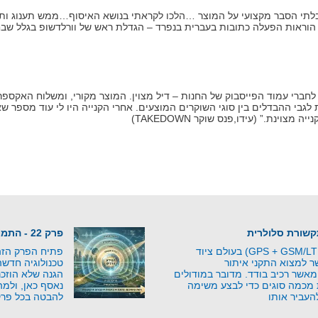
יבלתי הסבר מקצועי על המוצר …הלכו לקראתי בנושא האיסוף…ממש תענוג ותח
י הוראות הפעלה כתובות בעברית בנפרד – הגדלת ראש של וורלדשופ בגלל שבח
חברי עמוד הפייסבוק של החנות – דיל מצוין. המוצר מקורי, ומשלוח האקספרס 
לגבי ההבדלים בין סוגי השוקרים המוצעים. אחרי הקנייה היו לי עוד מספר ש
צוינת.” (עידו,פנס שוקר TAKEDOWN)
פרק 22 - התמונה השלמה - מהאיום למוגנות
מודולים משולבים (GPS + GSM/LTE) בעולם ציוד
פתיח הפרק הזה 
 למצוא התקני איתור
טכנולוגיה חדש
אשר רכיב בודד. מדובר במודולים
הגנה שלא הוזכר
 מכמה סוגים כדי לבצע משימה
נאסף כאן, ולמה
העביר אותו
להבטה בכל פרק