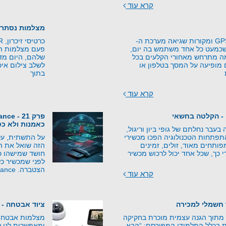
קרא עוד
מצלמות נסתרו
עקרונות טכנולוגיית GPS ומקורות שגיאה מערכת ה-
יה שכמעט כל אחד משתמש בה יום,
פעם מצלמות היו
מה מתרחש מאחורי הקלעים בכל
שלהם, היום מד
מופיעה על המסך בטלפון או
לשלב צילום איכו
בתוך
קרא עוד
 - הקלטה בחשאי
כאמנות ולא כט
בעבר נחלתם של גופי ביון וריגול,
התפתחות הטכנולוגיה הפכו מכשירי
על התשתית, על
ותחים מאוד, זולים, זמינים
הזה שואל את 
י כך, שכל אחד יכול לרכוש מכשיר
חושד שמישהו כב
לפני שמכשיר כל
הצטברה. Counter-Surveillance –
קרא עוד
 חשמלי למכירה
ציוד אבטחה - 
 מתוך הגנה עצמית מוכרת בחקיקה
מצלמות אבטחה ע
 בכלל התלמודי המפורסם: “הבא
ומאפשרות לנו ל