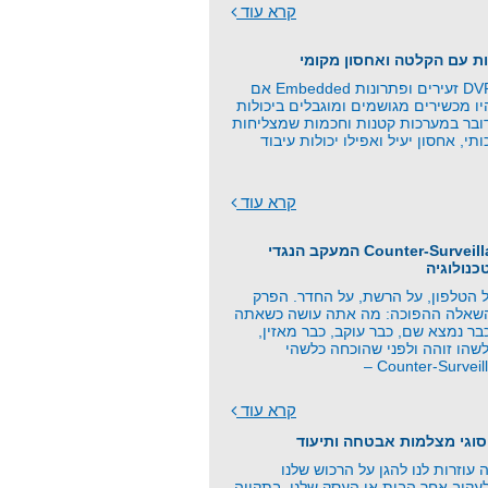
קרא עוד
ת עם הקלטה ואחסון מקומי
כרטיסי זיכרון, DVR זעירים ופתרונות Embedded אם
 מכשירים מגושמים ומוגבלים ביכולות
ובר במערכות קטנות וחכמות שמצליחות
תי, אחסון יעיל ואפילו יכולות עיבוד
קרא עוד
פרק 21 - Counter-Surveillance המעקב הנגדי
כנולוגיה
 הטלפון, על הרשת, על החדר. הפרק
השאלה ההפוכה: מה אתה עושה כשאתה
ר נמצא שם, כבר עוקב, כבר מאזין,
שהו זוהה ולפני שהוכחה כלשהי
קרא עוד
סוגי מצלמות אבטחה ותיעוד
וזרות לנו להגן על הרכוש שלנו
עקוב אחר הבית או העסק שלנו, בתקווה