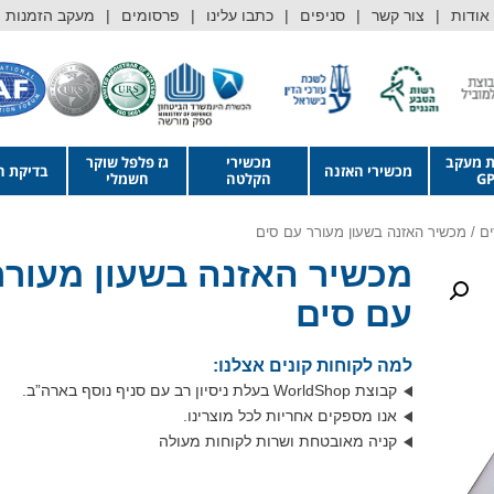
אודות
צור קשר
סניפים
כתבו עלינו
פרסומים
מעקב הזמנות
ת מעקב
מכשירי
גז פלפל שוקר
מכשירי האזנה
בדיקת ה
GP
הקלטה
חשמלי
ים
/ מכשיר האזנה בשעון מעורר עם סים
מכשיר האזנה בשעון מעורר
עם סים
למה לקוחות קונים אצלנו:
קבוצת WorldShop בעלת ניסיון רב עם סניף נוסף בארה”ב.
אנו מספקים אחריות לכל מוצרינו.
קניה מאובטחת ושרות לקוחות מעולה