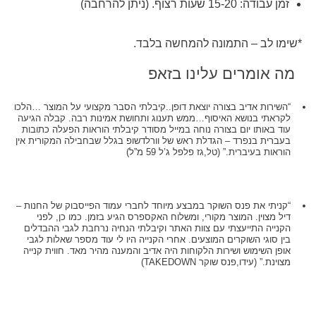
זמן עבודה: 15-20 שעות רצוף. (ניתן להרחבה)
*שימו לב – התמונה להמחשה בלבד.
מה אומרים עלינו בזאפ
“השירות אדיב בצורה יוצאת דופן..קיבלתי הסבר מקצועי על המוצר …הלכו
לקראתי בנושא האיסוף…ממש תענוג ותחושת אמינות רבה. קבלה הגיעה
עוד באותו יום בצורה נוחה במייל מסודר קיבלתי הוראות הפעלה כתובות
בעברית בנפרד – הגדלת ראש של וורלדשופ בגלל שבחבילה המקורית אין
הוראות בעיברית.” (טל,גז פלפל ג’ל 59 מ”ל)
“קניתי את פנס השוקר במבצע מיוחד לחברי עמוד הפייסבוק של החנות –
דיל מצוין. המוצר מקורי, ומשלוח האקספרס הגיע בזמן. כמו כן, לפני
הקנייה התייעצתי עם צוות האתר וקיבלתי הנחיה נרחבת לגבי ההבדלים
בין סוגי השוקרים המוצעים. אחרי הקנייה היו לי עוד מספר שאלות לגבי
אופן השימוש ושירות הלקוחות היה אדיב והמענה מהיר מאד. חווית קנייה
מצוינת.” (עידו,פנס שוקר TAKEDOWN)