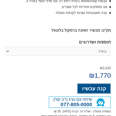
קבוצת WorldShop בעלת ניסיון רב עם סניף נוסף בארה”ב.
אנו מספקים אחריות לכל מוצרינו.
קניה מאובטחת ושרות לקוחות מעולה
מק"ט:
מכשיר האזנה ברמקול בלוטות'
תוספות ושדרוגים
₪2,120
המחיר
1,770
₪
המחיר
המקורי
הנוכחי
היה:
הוא:
Alternative:
₪1,770.
₪2,120.
קנה עכשיו
שיחה עם נציג (רב קווי):
077-805-0000
משלוח מומלץ - שליח עד הבית (HFD):
35 ₪