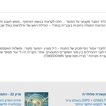
יבלתי הסבר מקצועי על המוצר …הלכו לקראתי בנושא האיסוף…ממש תענוג ותח
י הוראות הפעלה כתובות בעברית בנפרד – הגדלת ראש של וורלדשופ בגלל שבח
חברי עמוד הפייסבוק של החנות – דיל מצוין. המוצר מקורי, ומשלוח האקספרס 
לגבי ההבדלים בין סוגי השוקרים המוצעים. אחרי הקנייה היו לי עוד מספר ש
צוינת.” (עידו,פנס שוקר TAKEDOWN)
פרק 22 - התמונה השלמה - מהאיום למוגנות
מודולים משולבים (GPS + GSM/LTE) בעולם ציוד
פתיח הפרק הזה 
 למצוא התקני איתור
טכנולוגיה חדש