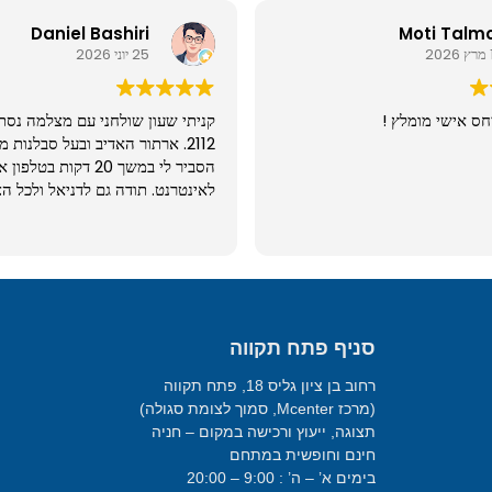
Daniel Bashiri
Moti Talmor
15 מרץ 2026
25 יוני 2026
 יחס אישי מומלץ !
קניתי שעון שולחני עם מצלמה 
2112. ארתור האדיב ובעל סבלנו
הסביר לי במשך 20 דקו
לאינטרנט. תודה גם לדניאל ולכל 
מעולה ובאיכות גבוהה מאוד. שוו
סניף פתח תקווה
רחוב בן ציון גליס 18, פתח תקווה
(מרכז Mcenter, סמוך לצומת סגולה)
תצוגה, ייעוץ ורכישה במקום – חניה
חינם וחופשית במתחם
בימים א’ – ה’ : 9:00 – 20:00