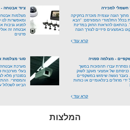
 חשמלי למכירה
ציוד אבטחה - 
 מתוך הגנה עצמית מוכרת בחקיקה
מצלמות אבטחה ע
 בכלל התלמודי המפורסם: “הבא
ומאפשרות לנו ל
”. בהתאם להוראות החוק במדינת
למנוע גניבות או
וט באמצעים פיזיים לצורך הגנה
אבטחה זה אולי 
פרטים
קרא עוד
פיים - מצלמה סמויה
סוגי מצלמות 
נסתרת עברו תהפוכות במשך
מערכת אבטחה נ
כניסתם של אמצעי מעקב לשוק
בעלי מורכבות ט
י. בעבר נעשה שימוש במשקפיים
בסנכרון מלא ל
די מרגלים בינלאומיים או כוחות
והמסחרי. ההתפ
הביאו לשכלול ע
קרא עוד
המלצות