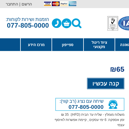
הרשם |
התחבר
הזמנות ושירות לקוחות:
077-805-0000
ציוד ריגול
אזנה
ספייפון
מרכז הידע
מקצועי
₪
65
Alternative:
קנה עכשיו
שיחה עם נציג (רב קווי):
077-805-0000
משלוח מומלץ - שליח עד הבית (HFD):
35 ₪
זמן אספקה:
6
ימי עסקים
, קיימת אפשרות לאיסוף
עצמי