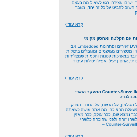
. יש בו עצירה: רגע לשאול מה בעצם
 חשוב להביט על כל זה יחד, מעבר
קרא עוד
ת עם הקלטה ואחסון מקומי
כרטיסי זיכרון, DVR זעירים ופתרונות Embedded אם
 מכשירים מגושמים ומוגבלים ביכולות
ובר במערכות קטנות וחכמות שמצליחות
תי, אחסון יעיל ואפילו יכולות עיבוד
קרא עוד
פרק 21 - Counter-Surveillance המעקב הנגדי
כנולוגיה
 הטלפון, על הרשת, על החדר. הפרק
השאלה ההפוכה: מה אתה עושה כשאתה
ר נמצא שם, כבר עוקב, כבר מאזין,
שהו זוהה ולפני שהוכחה כלשהי
קרא עוד