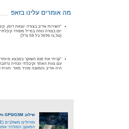
מה אומרים עלינו בזאפ
“השירות אדיב בצורה יוצאת דופן..ק
יום בצורה נוחה במייל מסודר קיבלת
(טל,גז פלפל ג’ל 59 מ”ל)
“קניתי את פנס השוקר במבצע מיוחד ל
עם צוות האתר וקיבלתי הנחיה נרחבת 
היה אדיב והמענה מהיר מאד. חווית קנייה מ
שילוב GPS/GSM ותקשורת סלולרית
המעקב המודרני אפשר