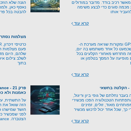
אשר רכיב בודד. מדובר במודולים
הגנה שלא הוזכר
 מכמה סוגים כדי לבצע משימה
נאסף כאן, ולמה
העביר אותו
להבטה בכל פרק
קרא עוד
מצלמות נסתרו
עקרונות טכנולוגיית GPS ומקורות שגיאה מערכת ה-
יה שכמעט כל אחד משתמש בה יום,
פעם מצלמות היו
מה מתרחש מאחורי הקלעים בכל
שלהם, היום מד
מופיעה על המסך בטלפון או
לשלב צילום איכו
בתוך
קרא עוד
 - הקלטה בחשאי
כאמנות ולא כט
בעבר נחלתם של גופי ביון וריגול,
התפתחות הטכנולוגיה הפכו מכשירי
על התשתית, על
ותחים מאוד, זולים, זמינים
הזה שואל את 
י כך, שכל אחד יכול לרכוש מכשיר
חושד שמישהו כב
לפני שמכשיר כל
הצטברה. Counter-Surveillance –
קרא עוד