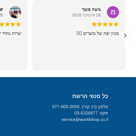
משה סומך
26 אוקטובר 2025
ת
מגוון יפה של מוצרים 👍🏼
שרות נהדר
דע
כל סנפי הרשת
טלפון (רב קווי): 077-805-0000
פקס: 03-6326877
service@worldshop.co.il