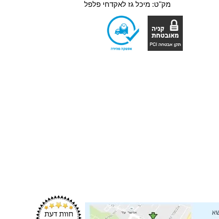
מק"ט:
מיכל גז לאקדחי פלפל