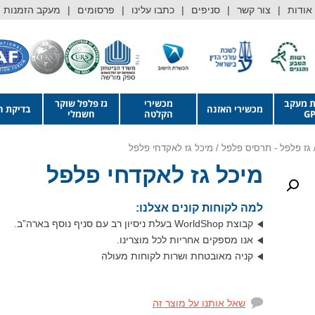
אודות
צור קשר
סניפים
כתבו עלינו
פרסומים
מעקב הזמנות
ת מעקב
מכשירי
גז פלפל שוקר
מכשירי האזנה
בדיקת ה
GP
הקלטה
חשמלי
גז פלפל - תרסיס פלפל
/ מיכל גז לאקדחי פלפל
מיכל גז לאקדחי פלפל
למה לקוחות קונים אצלנו:
קבוצת WorldShop בעלת ניסיון רב עם סניף נוסף בארה”ב.
אנו מספקים אחריות לכל מוצרינו.
קניה מאובטחת ושרות לקוחות מעולה
שאל אותנו על מוצר זה