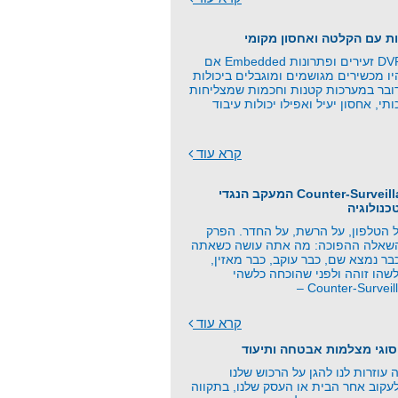
ת עם הקלטה ואחסון מקומי
כרטיסי זיכרון, DVR זעירים ופתרונות Embedded אם
 מכשירים מגושמים ומוגבלים ביכולות
ובר במערכות קטנות וחכמות שמצליחות
תי, אחסון יעיל ואפילו יכולות עיבוד
קרא עוד
פרק 21 - Counter-Surveillance המעקב הנגדי
כנולוגיה
 הטלפון, על הרשת, על החדר. הפרק
השאלה ההפוכה: מה אתה עושה כשאתה
ר נמצא שם, כבר עוקב, כבר מאזין,
שהו זוהה ולפני שהוכחה כלשהי
קרא עוד
סוגי מצלמות אבטחה ותיעוד
וזרות לנו להגן על הרכוש שלנו
עקוב אחר הבית או העסק שלנו, בתקווה