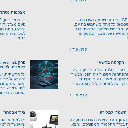
מצלמות נסתרו
עקרונות טכנולוגיית GPS ומקורות שגיאה מערכת ה-
יה שכמעט כל אחד משתמש בה יום,
פעם מצלמות היו
מה מתרחש מאחורי הקלעים בכל
שלהם, היום מד
מופיעה על המסך בטלפון או
לשלב צילום איכו
בתוך
קרא עוד
 - הקלטה בחשאי
כאמנות ולא כט
בעבר נחלתם של גופי ביון וריגול,
התפתחות הטכנולוגיה הפכו מכשירי
על התשתית, על
ותחים מאוד, זולים, זמינים
הזה שואל את 
י כך, שכל אחד יכול לרכוש מכשיר
חושד שמישהו כב
לפני שמכשיר כל
הצטברה. Counter-Surveillance –
קרא עוד
 חשמלי למכירה
ציוד אבטחה - 
 מתוך הגנה עצמית מוכרת בחקיקה
מצלמות אבטחה ע
 בכלל התלמודי המפורסם: “הבא
ומאפשרות לנו ל