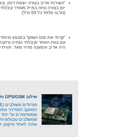
“השירות אדיב בצורה יוצאת דופן..ק
יום בצורה נוחה במייל מסודר קיבלת
(טל,גז פלפל ג’ל 59 מ”ל)
“קניתי את פנס השוקר במבצע מיוחד ל
עם צוות האתר וקיבלתי הנחיה נרחבת 
היה אדיב והמענה מהיר מאד. חווית קנייה מ
שילוב GPS/GSM ותקשורת סלולרית
המעקב המודרני אפשר
שמסתמכים על יותר מ
שמשלבים טכנולוגיות
אחת: לאתר מיקום, ל