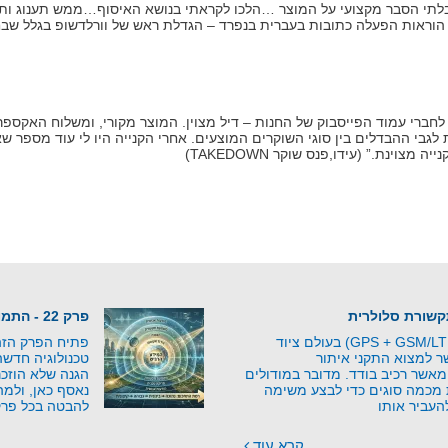
יבלתי הסבר מקצועי על המוצר …הלכו לקראתי בנושא האיסוף…ממש תענוג ותח
י הוראות הפעלה כתובות בעברית בנפרד – הגדלת ראש של וורלדשופ בגלל שבח
חברי עמוד הפייסבוק של החנות – דיל מצוין. המוצר מקורי, ומשלוח האקספרס 
לגבי ההבדלים בין סוגי השוקרים המוצעים. אחרי הקנייה היו לי עוד מספר ש
צוינת.” (עידו,פנס שוקר TAKEDOWN)
פרק 22 - התמונה השלמה - מהאיום למוגנות
מודולים משולבים (GPS + GSM/LTE) בעולם ציוד
פתיח הפרק הזה 
 למצוא התקני איתור
טכנולוגיה חדש
אשר רכיב בודד. מדובר במודולים
הגנה שלא הוזכר
 מכמה סוגים כדי לבצע משימה
נאסף כאן, ולמה
העביר אותו
להבטה בכל פרק
קרא עוד