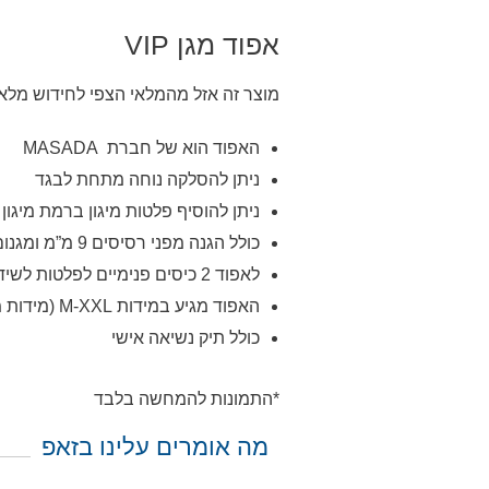
אפוד מגן VIP
מוצר זה אזל מהמלאי הצפי לחידוש מלאי ביום רב
האפוד הוא של חברת MASADA
ניתן להסלקה נוחה מתחת לבגד
ניתן להוסיף פלטות מיגון ברמת מיגון IIIA ו IV
כולל הגנה מפני רסיסים 9 מ”מ ומגנום 044
לאפוד 2 כיסים פנימיים לפלטות לשידרוג המיגון (בתוספת תשלום)
האפוד מגיע במידות M-XXL (מידות מיוחדות בתוספת תשלום ועד 21 יום ייצור)
כולל תיק נשיאה אישי
*התמונות להמחשה בלבד
מה אומרים עלינו בזאפ