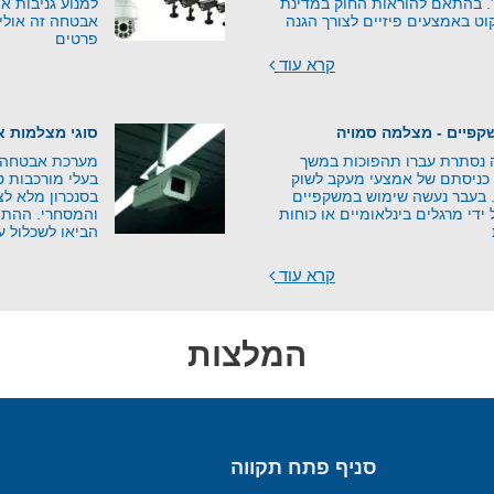
”. בהתאם להוראות החוק במדינת
למנוע גניבות או
וט באמצעים פיזיים לצורך הגנה
אבטחה זה אולי 
פרטים
קרא עוד
פיים - מצלמה סמויה
סוגי מצלמות 
נסתרת עברו תהפוכות במשך
מערכת אבטחה נ
כניסתם של אמצעי מעקב לשוק
בעלי מורכבות ט
י. בעבר נעשה שימוש במשקפיים
בסנכרון מלא ל
די מרגלים בינלאומיים או כוחות
והמסחרי. ההתפ
הביאו לשכלול ע
קרא עוד
המלצות
סניף פתח תקווה