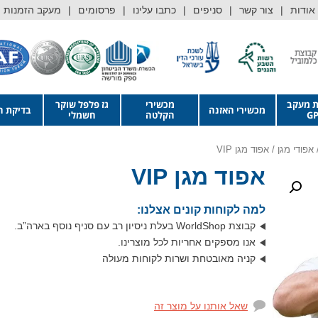
אודות
צור קשר
סניפים
כתבו עלינו
פרסומים
מעקב הזמנות
ת מעקב
מכשירי
גז פלפל שוקר
מכשירי האזנה
בדיקת ה
GP
הקלטה
חשמלי
אפודי מגן
/ אפוד מגן VIP
אפוד מגן VIP
למה לקוחות קונים אצלנו:
קבוצת WorldShop בעלת ניסיון רב עם סניף נוסף בארה”ב.
אנו מספקים אחריות לכל מוצרינו.
קניה מאובטחת ושרות לקוחות מעולה
שאל אותנו על מוצר זה