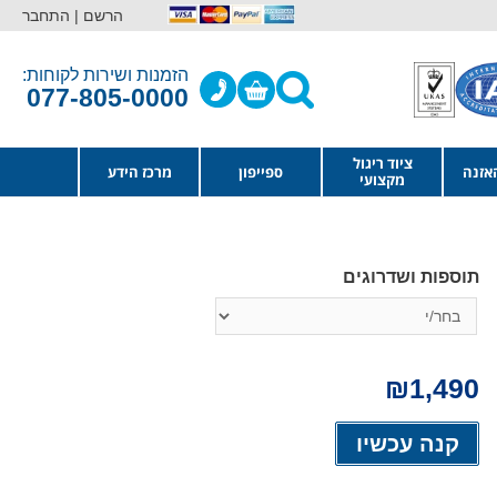
הרשם |
התחבר
הזמנות ושירות לקוחות:
077-805-0000
ציוד ריגול
אזנה
ספייפון
מרכז הידע
מקצועי
תוספות ושדרוגים
₪
1,490
Alternative:
קנה עכשיו