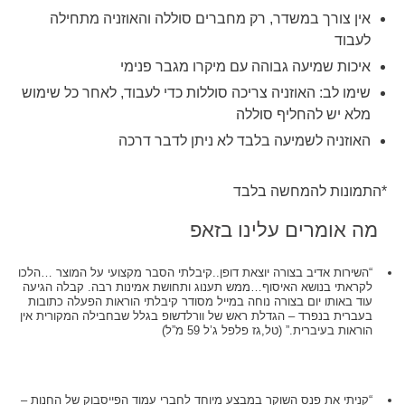
אין צורך במשדר, רק מחברים סוללה והאוזניה מתחילה
לעבוד
איכות שמיעה גבוהה עם מיקרו מגבר פנימי
שימו לב: האוזניה צריכה סוללות כדי לעבוד, לאחר כל שימוש
מלא יש להחליף סוללה
האוזניה לשמיעה בלבד לא ניתן לדבר דרכה
*התמונות להמחשה בלבד
מה אומרים עלינו בזאפ
“השירות אדיב בצורה יוצאת דופן..קיבלתי הסבר מקצועי על המוצר …הלכו
לקראתי בנושא האיסוף…ממש תענוג ותחושת אמינות רבה. קבלה הגיעה
עוד באותו יום בצורה נוחה במייל מסודר קיבלתי הוראות הפעלה כתובות
בעברית בנפרד – הגדלת ראש של וורלדשופ בגלל שבחבילה המקורית אין
הוראות בעיברית.” (טל,גז פלפל ג’ל 59 מ”ל)
“קניתי את פנס השוקר במבצע מיוחד לחברי עמוד הפייסבוק של החנות –