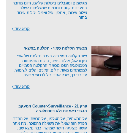
מגושמים ומוגבלים ביכולות שלהם, היום מדובר
במערכות קטנות וחכמות שמצליחות לשלב
צילום איכותי, אחסון יעיל ואפילו יכולות עיבוד
בתוך
קרא עוד
מכשיר הקלטה סמוי - הקלטה בחשאי
ציוד הקלטה סמוי היה בעבר נחלתם של גופי
ביון וריגול, אולם בימינו, בזכות התפתחות
הטכנולוגיה הפכו מכשירי ההקלטה הסמויים
למפותחים מאוד, זולים, זמינים וקלים לשימוש,
עד כדי כך, שכל אחד יכול לרכוש מכשיר
קרא עוד
פרק 21 - Counter-Surveillance המעקב
הנגדי כאמנות ולא כטכנולוגיה
על התשתית, על הטלפון, על הרשת, על החדר.
הפרק הזה שואל את השאלה ההפוכה: מה אתה
עושה כשאתה חושד שמישהו כבר נמצא שם,
כבר עוקב, כבר מאזין, לפני שמכשיר כלשהו