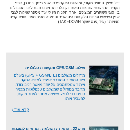
דיל מצוין. המוצר מקורי, ומשלוח האקספרס הגיע בזמן. כמו כן, לפני
הקנייה התייעצתי עם צוות האתר וקיבלתי הנחיה נרחבת לגבי ההבדלים
בין סוגי השוקרים המוצעים. אחרי הקנייה היו לי עוד מספר שאלות לגבי
אופן השימוש ושירות הלקוחות היה אדיב והמענה מהיר מאד. חווית קנייה
מצוינת.” (עידו,פנס שוקר TAKEDOWN)
שילוב GPS/GSM ותקשורת סלולרית
מודולים משולבים (GPS + GSM/LTE) בעולם
ציוד המעקב המודרני אפשר למצוא התקני
איתור שמסתמכים על יותר מאשר רכיב בודד.
מדובר במודולים שמשלבים טכנולוגיות מכמה
סוגים כדי לבצע משימה אחת: לאתר מיקום,
להעביר אותו
קרא עוד
פרק 22 - התמונה השלמה - מהאיום למוגנות