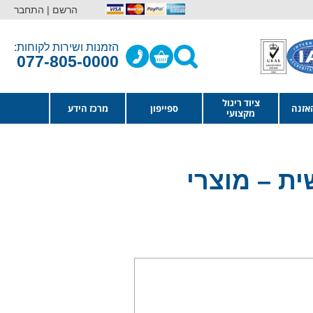
הרשם |
התחבר
הזמנות ושירות לקוחות:
077-805-0000
ציוד ריגול
אזנה
ספייפון
מרכז הידע
מקצועי
ית – מוצרי