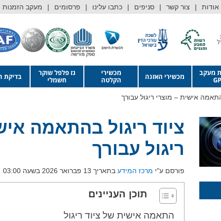
אודות
צור קשר
סניפים
כתבו עלינו
פרסומים
מעקב הזמנות
ת מעקב
מכשירי
גז פלפל שוקר
מכשירי האזנה
בדיקת ה
GP
הקלטה
חשמלי
התאמה אישית – מוצרי ריגול עבורך
ציוד ריגול בהתאמה איש
ריגול עבורך
פורסם ע"י
מרכז המידע
בתאריך 13 פברואר 2026 בשעה 03:00
תוכן העניינים
התאמה אישית של ציוד ריגול