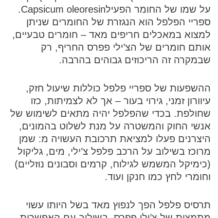
על שמו של החומר הפעיל
Capsicum oleoresin
.
ספריי הפלפל הוא הנגזרת של החומרים שניתן
למצוא במאכלים חריפים מאד – חומרים טבעיים,
אותם חומרים של הצ’ילי פפרס החריף, רק
שבמקרה זה הריכוזים גבוהים בהרבה.
ההשפעות של ספריי פלפל כוללות שיעול חזק,
עיוורון זמני, גירוי בעור – אך לא לצמיתות, כזו
שחולפת. בכדי שהפלפל יהיה מתאים לשימוש של
אנשי החוק והמשטרה על מנת לשלוט בהמונים,
היצרנים פעלו למציאת תרכובת העשויה מ: שמן
מרוכז בשילוב על הרכב פלפל צ’ילי, מים, גליקול
(כימיקל המשמש לגילוח, קרמים וסבונים נוזליים)
וחומרי לחץ כמו חנקן ועוד.
תרסיס פלפל הפך לנפוץ מאד בשל היותו עשוי
מתמצית של צ’ילי פפרס, בשילוב עם האפשרות