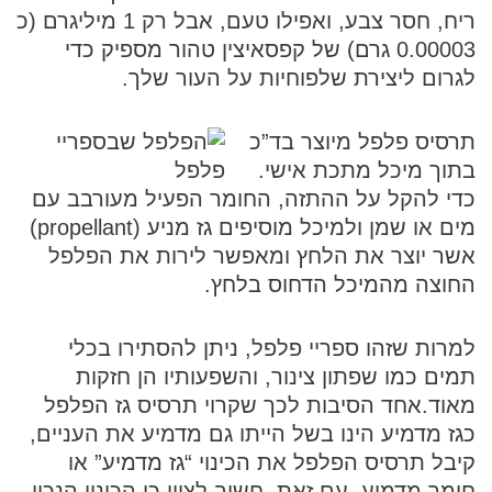
ריח, חסר צבע, ואפילו טעם, אבל רק 1 מיליגרם (כ
0.00003 גרם) של קפסאיצין טהור מספיק כדי
לגרום ליצירת שלפוחיות על העור שלך.
תרסיס פלפל מיוצר בד”כ
בתוך מיכל מתכת אישי.
כדי להקל על ההתזה, החומר הפעיל מעורבב עם
מים או שמן ולמיכל מוסיפים גז מניע (propellant)
אשר יוצר את הלחץ ומאפשר לירות את הפלפל
החוצה מהמיכל הדחוס בלחץ.
למרות שזהו ספריי פלפל, ניתן להסתירו בכלי
תמים כמו שפתון צינור, והשפעותיו הן חזקות
מאוד.אחד הסיבות לכך שקרוי תרסיס גז הפלפל
כגז מדמיע הינו בשל הייתו גם מדמיע את העניים,
קיבל תרסיס הפלפל את הכינוי “גז מדמיע” או
חומר מדמיע. עם זאת, חשוב לציין כי הכינוי הנכון