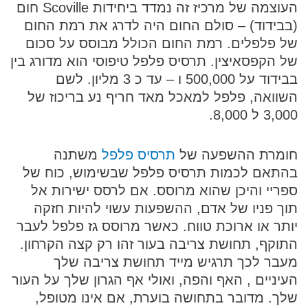
העוצמה של מרכיז זה נמדד ביחידות
Scoville
חום
(בבידוד) – סולם החום היה לדרג את רמת החום
של פלפלים. רמת החום הכולל מבוסס על סכום
של הקפסאיצין. תרסיס פלפל טיפוסי הוא מדורג בין
בבידוד על 500,000 ו – עד כ 3 מליון. לשם
השוואה, פלפל למאכל מאד חריף נע בריכוז של
3,000 ל 8,000.
חומרת ההשפעה של
תרסיס פלפל
משתנה
בהתאם לכמות תרסיס פלפל שבשימוש, כוח של
ספריי והיכן שהוא מרוסס. אם לרסס ישירות אל
תוך פניו של אדם, ההשפעות עשוי להיות חזקה
יותר או ארוכת טווח. כאשר מרוסס גז פלפל לעבר
התוקף, תחושת צריבה בעור זהו רק קצה הקרחון.
מעבר לכך תרגיש מייד תחושת צריבה שלך
העיניים , האף והפה, ואולי אף הגרון שלך על העור
שלך. מדובר בתחושה בוערת, אם אינו מטופל,