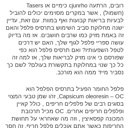
רובים, הרתעה cjunrho כימיים או Tasers
(חשמול) , אשר במקרים מסוימים יכולים להוביל
לבעיות בריאות קבועות ואף במוות. עם זאת, עדיין
ישנה מחלוקת סביב השימוש בתרסיס פלפל והאם
זה באמת מזיק כמו שרבים חושבים. אז מה בדיוק
עושה ספריי פלפל לגוף שלך, האם יש דרכים
לטפל השפעותיו? ואם תרסיס פלפל הוא כפי
שפורסם כי אינו מזיק לבריאות שלך, אז למה זה
כל כך שנוי במחלוקת בתקשורת בעולם? לשם כך
נסביר מייד ממה הוא מורכב.
פלפל החומר הפעיל בתרסיס הפלפל הוא
Capsicum oleoresin – OC, זהו שמן טבעי המצוי
בסוגים רבים של פלפלים חריפים , כולל קאיין
ופלפלים חריפים אחרים. OC מכיל תרכובת
המכונה קפסאיצין , וזה מה שאחראי על תחושת
החריפות כאשר אתם אוכלים פלפל חריף. זה חסר