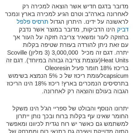
מדובר בדגם חדיש אשר הוצאה למכירה רק
לאחרונה בארה”ב וטרם הגיע למכירה בארץ ונמכר
לראשונה על ידינו. היתרון הגדול
תרסיס פלפל
דביק
הינו הדביקות, מדובר במוצר אשר נדבק
בחוזקה לעור ומשאיר צריבה חזקה על העור אך
עם זאת ניתן להורדה בעזרת שטיפה בקלות
יתרה. דגם זה מכיל 3,000,000 (3 מליון)
Scoville
Heat Units
(עוצמת צריבה גבוהה במיוחד). דגם זה
בריכוז 18% חומר פעיל
Oleoresin
capsicum
לעומת ריכוז של כ 5% הנמצא בשימוש
בתרסיסים הנמכרים בארץ! ריכוז 18% הינו הריכוז
הגבוה בעולם והוצאה רק לאחרונה.
יתרונו הנוסף והבולט של ספריי הג’ל הינו משקל
החומר שאינו עף בקלות ברוח ובכך נותן ייתרון
למשתמש גם כאשר יש רוח נגדית לכיוונו ומאפשר
התזה מדוייקת וישירה גם בתנאי רוח וממרחק של