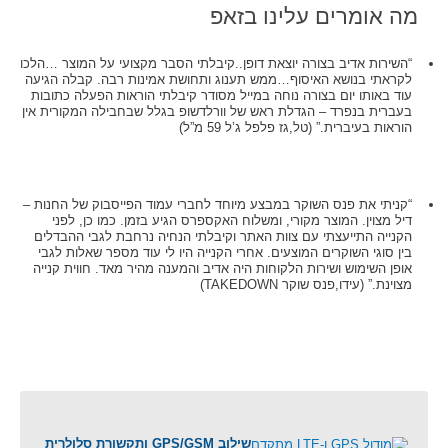
מה אומרים עלינו בזאפ
“השירות אדיב בצורה יוצאת דופן..קיבלתי הסבר מקצועי על המוצר …הלכו
לקראתי בנושא האיסוף…ממש תענוג ותחושת אמינות רבה. קבלה הגיעה
עוד באותו יום בצורה נוחה במייל מסודר קיבלתי הוראות הפעלה כתובות
בעברית בנפרד – הגדלת ראש של וורלדשופ בגלל שבחבילה המקורית אין
הוראות בעיברית.” (טל,גז פלפל ג’ל 59 מ”ל)
“קניתי את פנס השוקר במבצע מיוחד לחברי עמוד הפייסבוק של החנות –
דיל מצוין. המוצר מקורי, ומשלוח האקספרס הגיע בזמן. כמו כן, לפני
הקנייה התייעצתי עם צוות האתר וקיבלתי הנחיה נרחבת לגבי ההבדלים
בין סוגי השוקרים המוצעים. אחרי הקנייה היו לי עוד מספר שאלות לגבי
אופן השימוש ושירות הלקוחות היה אדיב והמענה מהיר מאד. חווית קנייה
מצוינת.” (עידו,פנס שוקר TAKEDOWN)
שילוב GPS/GSM ותקשורת סלולרית