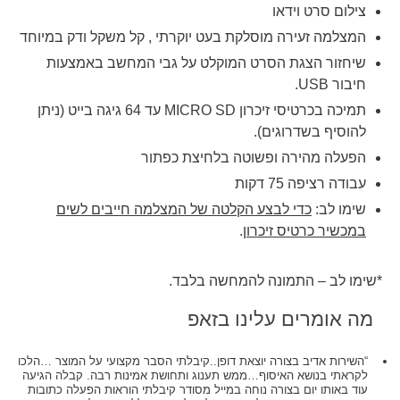
צילום סרט וידאו
המצלמה זעירה מוסלקת בעט יוקרתי , קל משקל ודק במיוחד
שיחזור הצגת הסרט המוקלט על גבי המחשב באמצעות
חיבור
USB
.
תמיכה בכרטיסי זיכרון
MICRO
SD עד 64 גיגה בייט (ניתן
להוסיף בשדרוגים).
הפעלה מהירה ופשוטה בלחיצת כפתור
עבודה רציפה 75 דקות
שימו לב:
כדי לבצע הקלטה של המצלמה חייבים לשים
במכשיר כרטיס זיכרון
.
*שימו לב – התמונה להמחשה בלבד.
מה אומרים עלינו בזאפ
“השירות אדיב בצורה יוצאת דופן..קיבלתי הסבר מקצועי על המוצר …הלכו
לקראתי בנושא האיסוף…ממש תענוג ותחושת אמינות רבה. קבלה הגיעה
עוד באותו יום בצורה נוחה במייל מסודר קיבלתי הוראות הפעלה כתובות