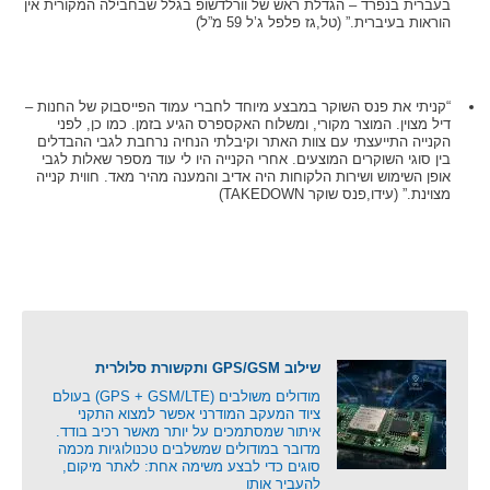
בעברית בנפרד – הגדלת ראש של וורלדשופ בגלל שבחבילה המקורית אין
הוראות בעיברית.” (טל,גז פלפל ג’ל 59 מ”ל)
“קניתי את פנס השוקר במבצע מיוחד לחברי עמוד הפייסבוק של החנות –
דיל מצוין. המוצר מקורי, ומשלוח האקספרס הגיע בזמן. כמו כן, לפני
הקנייה התייעצתי עם צוות האתר וקיבלתי הנחיה נרחבת לגבי ההבדלים
בין סוגי השוקרים המוצעים. אחרי הקנייה היו לי עוד מספר שאלות לגבי
אופן השימוש ושירות הלקוחות היה אדיב והמענה מהיר מאד. חווית קנייה
מצוינת.” (עידו,פנס שוקר TAKEDOWN)
שילוב GPS/GSM ותקשורת סלולרית
מודולים משולבים (GPS + GSM/LTE) בעולם
ציוד המעקב המודרני אפשר למצוא התקני
איתור שמסתמכים על יותר מאשר רכיב בודד.
מדובר במודולים שמשלבים טכנולוגיות מכמה
סוגים כדי לבצע משימה אחת: לאתר מיקום,
להעביר אותו