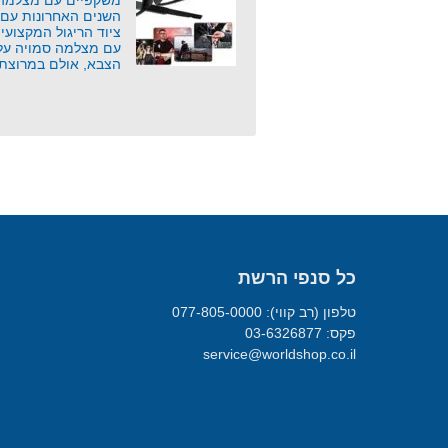
משקפיים עם מצלמה 
השנים האחרונות עם 
ציוד הריגול המקצוע
עם מצלמה סמויה על י
הצבא, אולם במרוצת
כל סנפי הרשת
טלפון (רב קווי): 077-805-0000
פקס: 03-6326877
service@worldshop.co.il