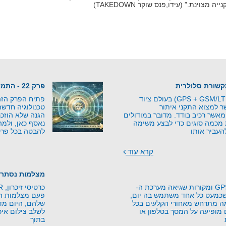
צוינת.” (עידו,פנס שוקר TAKEDOWN)
פרק 22 - התמונה השלמה - מהאיום למוגנות
מודולים משולבים (GPS + GSM/LTE) בעולם ציוד
פתיח הפרק הזה 
 למצוא התקני איתור
טכנולוגיה חדש
אשר רכיב בודד. מדובר במודולים
הגנה שלא הוזכר
 מכמה סוגים כדי לבצע משימה
נאסף כאן, ולמה
העביר אותו
להבטה בכל פרק
קרא עוד
מצלמות נסתרו
עקרונות טכנולוגיית GPS ומקורות שגיאה מערכת ה-
יה שכמעט כל אחד משתמש בה יום,
פעם מצלמות היו
מה מתרחש מאחורי הקלעים בכל
שלהם, היום מד
מופיעה על המסך בטלפון או
לשלב צילום איכו
בתוך