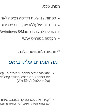
מפרט טכני:
לפחות 12 שעות הקלטה רציפה לאחר כל טעינה מלאה.
הכנס והפעל (ללא צורך בדרייברים).
מתאים למערכות Win2000 / XP/ME/NT/Windows 7/windows 8/Mac.
הקלטה בפורמט
WAV
** התמונה להמחשה בלבד.
מה אומרים עלינו בזאפ
“השירות אדיב בצורה יוצאת דופן..ק
יום בצורה נוחה במייל מסודר קיבלת
(טל,גז פלפל ג’ל 59 מ”ל)
“קניתי את פנס השוקר במבצע מיוחד ל
עם צוות האתר וקיבלתי הנחיה נרחבת 