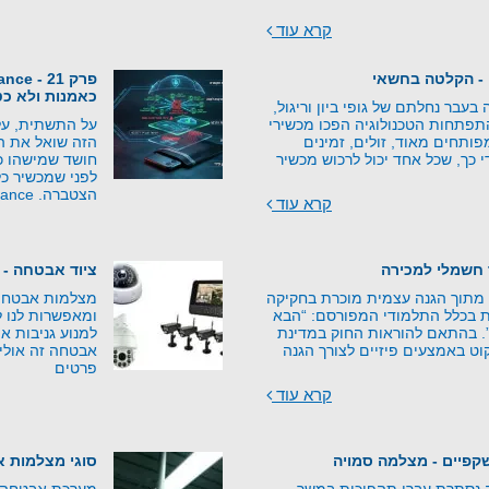
קרא עוד
 - הקלטה בחשאי
כאמנות ולא כט
בעבר נחלתם של גופי ביון וריגול,
התפתחות הטכנולוגיה הפכו מכשירי
על התשתית, על
ותחים מאוד, זולים, זמינים
הזה שואל את 
י כך, שכל אחד יכול לרכוש מכשיר
חושד שמישהו כב
לפני שמכשיר כל
הצטברה. Counter-Surveillance –
קרא עוד
 חשמלי למכירה
ציוד אבטחה - 
 מתוך הגנה עצמית מוכרת בחקיקה
מצלמות אבטחה ע
 בכלל התלמודי המפורסם: “הבא
ומאפשרות לנו ל
”. בהתאם להוראות החוק במדינת
למנוע גניבות או
וט באמצעים פיזיים לצורך הגנה
אבטחה זה אולי 
פרטים
קרא עוד
פיים - מצלמה סמויה
סוגי מצלמות 