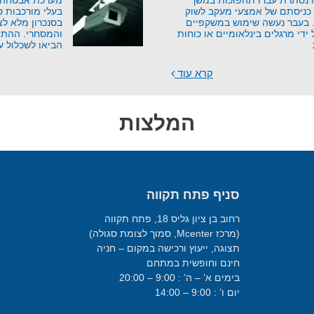
נסתרת עברו תהפוכות במשך
מערכת אבטחה נ
כניסתם של אמצעי מעקב לשוק
בעלי מורכבות ט
י. בעבר נעשה שימוש במשקפיים
בסנכרון מלא ל
די מרגלים בינלאומיים או כוחות
והמסחרי. ההתפ
הביאו לשכלול ע
קרא עוד
המלצות
סניף פתח תקווה
רחוב בן ציון גליס 18, פתח תקווה
(מרכז Mcenter, סמוך לצומת סגולה)
תצוגה, ייעוץ ורכישה במקום – חניה
חינם וחופשית במתחם
בימים א’ – ה’ : 9:00 – 20:00
יום ו’ : 9:00 – 14:00