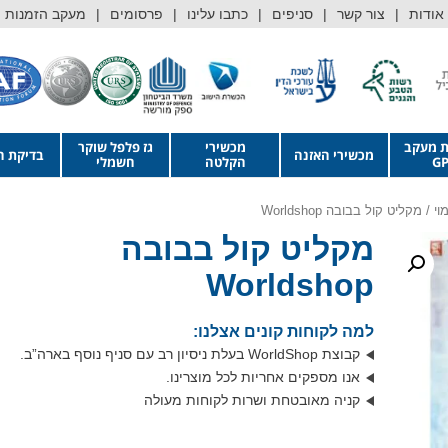
אודות
צור קשר
סניפים
כתבו עלינו
פרסומים
מעקב הזמנות
ת מעקב
מכשירי
גז פלפל שוקר
מכשירי האזנה
בדיקת ה
GP
הקלטה
חשמלי
וי
/ מקליט קול בבובה Worldshop
מקליט קול בבובה
Worldshop
למה לקוחות קונים אצלנו:
קבוצת WorldShop בעלת ניסיון רב עם סניף נוסף בארה”ב.
אנו מספקים אחריות לכל מוצרינו.
קניה מאובטחת ושרות לקוחות מעולה