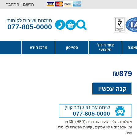
הרשם |
התחבר
הזמנות ושירות לקוחות:
077-805-0000
ציוד ריגול
אזנה
ספייפון
מרכז הידע
מקצועי
₪
879
Alternative:
קנה עכשיו
שיחה עם נציג (רב קווי):
077-805-0000
משלוח מומלץ - שליח עד הבית (HFD):
35 ₪
זמן אספקה:
6
ימי עסקים
, קיימת אפשרות לאיסוף
עצמי