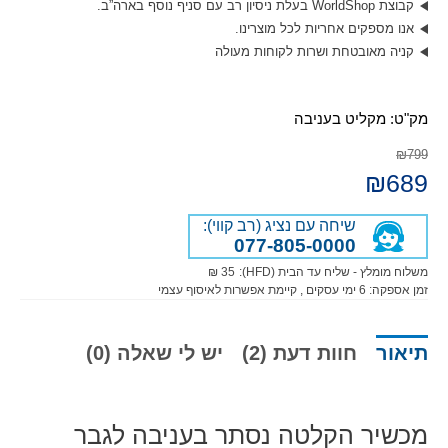
קבוצת WorldShop בעלת ניסיון רב עם סניף נוסף בארה”ב.
אנו מספקים אחריות לכל מוצרינו.
קניה מאובטחת ושרות לקוחות מעולה
מק"ט:
מקליט בעניבה
₪799
689
המחיר
₪
המחיר
המקורי
הנוכחי
היה:
הוא:
₪799.
שיחה עם נציג (רב קווי):
₪689.
077-805-0000
משלוח מומלץ - שליח עד הבית (HFD):
35 ₪
זמן אספקה:
6
ימי עסקים
, קיימת אפשרות לאיסוף עצמי
תיאור
חוות דעת (2)
יש לי שאלה (0)
מכשיר הקלטה נסתר בעניבה לגבר