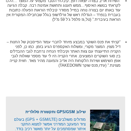
“השירות אדיב בצורה יוצאת דופן..קיבלתי הסבר מקצועי על המוצר …הלכו
לקראתי בנושא האיסוף…ממש תענוג ותחושת אמינות רבה. קבלה הגיעה
עוד באותו יום בצורה נוחה במייל מסודר קיבלתי הוראות הפעלה כתובות
בעברית בנפרד – הגדלת ראש של וורלדשופ בגלל שבחבילה המקורית אין
הוראות בעיברית.” (טל,גז פלפל ג’ל 59 מ”ל)
“קניתי את פנס השוקר במבצע מיוחד לחברי עמוד הפייסבוק של החנות –
דיל מצוין. המוצר מקורי, ומשלוח האקספרס הגיע בזמן. כמו כן, לפני
הקנייה התייעצתי עם צוות האתר וקיבלתי הנחיה נרחבת לגבי ההבדלים
בין סוגי השוקרים המוצעים. אחרי הקנייה היו לי עוד מספר שאלות לגבי
אופן השימוש ושירות הלקוחות היה אדיב והמענה מהיר מאד. חווית קנייה
מצוינת.” (עידו,פנס שוקר TAKEDOWN)
שילוב GPS/GSM ותקשורת סלולרית
מודולים משולבים (GPS + GSM/LTE) בעולם
ציוד המעקב המודרני אפשר למצוא התקני
איתור שמסתמכים על יותר מאשר רכיב בודד.