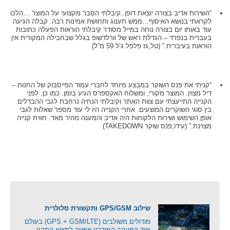
“השירות אדיב בצורה יוצאת דופן..קיבלתי הסבר מקצועי על המוצר …הלכו
לקראתי בנושא האיסוף…ממש תענוג ותחושת אמינות רבה. קבלה הגיעה
עוד באותו יום בצורה נוחה במייל מסודר קיבלתי הוראות הפעלה כתובות
בעברית בנפרד – הגדלת ראש של וורלדשופ בגלל שבחבילה המקורית אין
הוראות בעיברית.” (טל,גז פלפל ג’ל 59 מ”ל)
“קניתי את פנס השוקר במבצע מיוחד לחברי עמוד הפייסבוק של החנות –
דיל מצוין. המוצר מקורי, ומשלוח האקספרס הגיע בזמן. כמו כן, לפני
הקנייה התייעצתי עם צוות האתר וקיבלתי הנחיה נרחבת לגבי ההבדלים
בין סוגי השוקרים המוצעים. אחרי הקנייה היו לי עוד מספר שאלות לגבי
אופן השימוש ושירות הלקוחות היה אדיב והמענה מהיר מאד. חווית קנייה
מצוינת.” (עידו,פנס שוקר TAKEDOWN)
שילוב GPS/GSM ותקשורת סלולרית
מודולים משולבים (GPS + GSM/LTE) בעולם
ציוד המעקב המודרני אפשר למצוא התקני