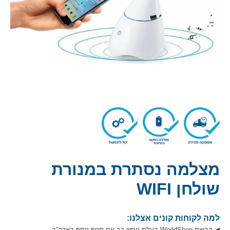
מצלמה נסתרת במנורת
שולחן WIFI
למה לקוחות קונים אצלנו:
קבוצת WorldShop בעלת ניסיון רב עם סניף נוסף בארה”ב.