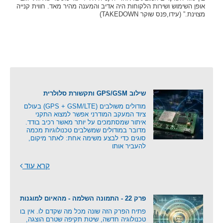
אופן השימוש ושירות הלקוחות היה אדיב והמענה מהיר מאד. חווית קנייה
מצוינת.” (עידו,פנס שוקר TAKEDOWN)
שילוב GPS/GSM ותקשורת סלולרית
מודולים משולבים (GPS + GSM/LTE) בעולם
ציוד המעקב המודרני אפשר למצוא התקני
איתור שמסתמכים על יותר מאשר רכיב בודד.
מדובר במודולים שמשלבים טכנולוגיות מכמה
סוגים כדי לבצע משימה אחת: לאתר מיקום,
להעביר אותו
קרא עוד
פרק 22 - התמונה השלמה - מהאיום למוגנות
פתיח הפרק הזה שונה מכל מה שקדם לו. אין בו
טכנולוגיה חדשה, שיטת תקיפה שטרם הוצגה,