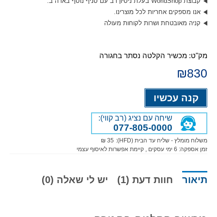
קבוצת WorldShop בעלת ניסיון רב עם סניף נוסף בארה”ב.
אנו מספקים אחריות לכל מוצרינו.
קניה מאובטחת ושרות לקוחות מעולה
מק"ט:
מכשיר הקלטה נסתר בחגורה
₪
830
Alternative:
קנה עכשיו
שיחה עם נציג (רב קווי):
077-805-0000
משלוח מומלץ - שליח עד הבית (HFD):
35 ₪
זמן אספקה:
6
ימי עסקים
, קיימת אפשרות לאיסוף עצמי
תיאור
חוות דעת (1)
יש לי שאלה (0)