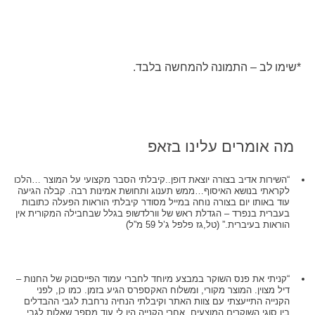
*שימו לב – התמונה להמחשה בלבד.
מה אומרים עלינו בזאפ
“השירות אדיב בצורה יוצאת דופן..קיבלתי הסבר מקצועי על המוצר …הלכו
לקראתי בנושא האיסוף…ממש תענוג ותחושת אמינות רבה. קבלה הגיעה
עוד באותו יום בצורה נוחה במייל מסודר קיבלתי הוראות הפעלה כתובות
בעברית בנפרד – הגדלת ראש של וורלדשופ בגלל שבחבילה המקורית אין
הוראות בעיברית.” (טל,גז פלפל ג’ל 59 מ”ל)
“קניתי את פנס השוקר במבצע מיוחד לחברי עמוד הפייסבוק של החנות –
דיל מצוין. המוצר מקורי, ומשלוח האקספרס הגיע בזמן. כמו כן, לפני
הקנייה התייעצתי עם צוות האתר וקיבלתי הנחיה נרחבת לגבי ההבדלים
בין סוגי השוקרים המוצעים. אחרי הקנייה היו לי עוד מספר שאלות לגבי