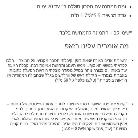
זמם המתנה עם חסכון סוללה ב’: עד 20 ימים
גודל מכשיר: 5.5*3*1.7 ס”מ
*שימו לב – התמונה להמחשה בלבד.
מה אומרים עלינו בזאפ
“השירות אדיב בצורה יוצאת דופן..קיבלתי הסבר מקצועי על המוצר …הלכו
לקראתי בנושא האיסוף…ממש תענוג ותחושת אמינות רבה. קבלה הגיעה
עוד באותו יום בצורה נוחה במייל מסודר קיבלתי הוראות הפעלה כתובות
בעברית בנפרד – הגדלת ראש של וורלדשופ בגלל שבחבילה המקורית אין
הוראות בעיברית.” (טל,גז פלפל ג’ל 59 מ”ל)
“קניתי את פנס השוקר במבצע מיוחד לחברי עמוד הפייסבוק של החנות –
דיל מצוין. המוצר מקורי, ומשלוח האקספרס הגיע בזמן. כמו כן, לפני
הקנייה התייעצתי עם צוות האתר וקיבלתי הנחיה נרחבת לגבי ההבדלים
בין סוגי השוקרים המוצעים. אחרי הקנייה היו לי עוד מספר שאלות לגבי
אופן השימוש ושירות הלקוחות היה אדיב והמענה מהיר מאד. חווית קנייה
מצוינת.” (עידו,פנס שוקר TAKEDOWN)