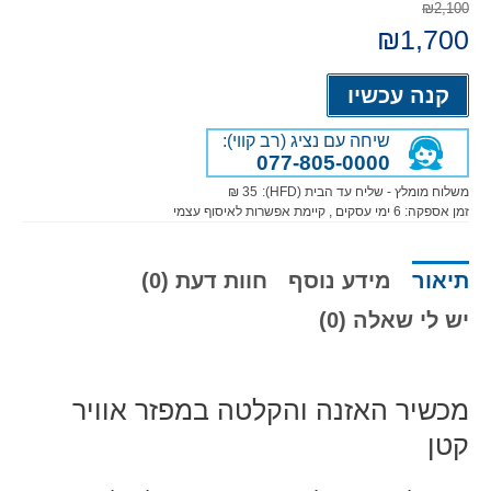
₪2,100
המחיר
1,700
₪
המחיר
המקורי
הנוכחי
היה:
הוא:
Alternative:
₪1,700.
₪2,100.
קנה עכשיו
שיחה עם נציג (רב קווי):
077-805-0000
משלוח מומלץ - שליח עד הבית (HFD):
35 ₪
זמן אספקה:
6
ימי עסקים
, קיימת אפשרות לאיסוף עצמי
תיאור
מידע נוסף
חוות דעת (0)
יש לי שאלה (0)
מכשיר האזנה והקלטה במפזר אוויר
קטן