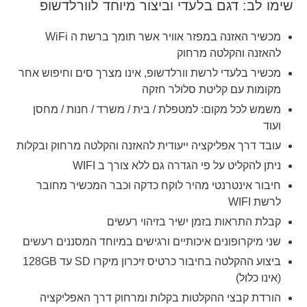
שימו לב: דגם בלעדי וביצור מיוחד לוורלדשופ
מכשיר האזנה במפזר אוויר אשר תומך ברשת ה WiFi
להאזנה והקלטה מרחוק
מכשיר בלעדי לרשת וורלדשופ, אינו מצרך סים וחיפוש אחר
מקומות עם קליטת סלולר חזקה
משמש לכל מקום: למטפלת / בית / משרד / חנות / מחסן
ועוד
עובד דרך אפליקציה ייעודית להאזנה והקלטה מרחוק ובקלות
ניתן להקליט על פי הגדרה גם ללא צורך ב WIFI
חיבור אינטרנטי מהיר לוקח כדקה וכבר המכשיר מחובר
לרשת WIFI
קבלת התראות בזמן ישיר בזיהוי רעשים
שני מיקרופונים איכותיים ורגישים במיוחד המסננים רעשים
ביצוע ההקלטה בחיבור כרטיס זיכרון מיקרו SD עד 128GB
(אינו כלול)
הורדת קבצי ההקלטות בקלות ומרחוק דרך האפליקציה