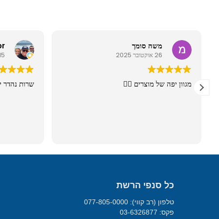
משה סומך
26 אוקטובר 2025
 רחב של אפשרויות
מגוון יפה של מוצרים 👍🏼
ת מקצועי אשר יודע
אציה . ממליץ.
כל סנפי הרשת
טלפון (רב קווי): 077-805-0000
פקס: 03-6326877