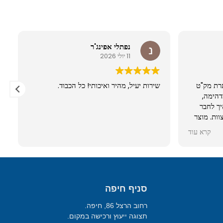
Daniel Bas
נפתלי אפינג'ר
11 יולי 2026
חני עם מצלמה נסתרת מק"ט
שירות יעיל, מהיר ואיכותי! כל הכבוד.
האדיב ובעל סבלנות מדהימה,
הסביר לי במשך 20 דקות בטלפון איך לחבר
גם לדניאל ולכל הצוות. מוצר
בוהה מאוד. שווה.
קרא עוד
סניף חיפה
רחוב הרצל 86, חיפה.
תצוגה ייעוץ ורכישה במקום.