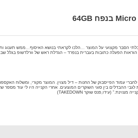
יבלתי הסבר מקצועי על המוצר …הלכו לקראתי בנושא האיסוף…ממש תענוג ותח
י הוראות הפעלה כתובות בעברית בנפרד – הגדלת ראש של וורלדשופ בגלל שבח
חברי עמוד הפייסבוק של החנות – דיל מצוין. המוצר מקורי, ומשלוח האקספרס 
לגבי ההבדלים בין סוגי השוקרים המוצעים. אחרי הקנייה היו לי עוד מספר ש
צוינת.” (עידו,פנס שוקר TAKEDOWN)