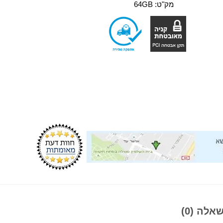
מק"ט:
64GB
אלה (0)