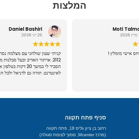
המלצות
hiri
Moti Talmor
15 מרץ 2026
25 יוני 2026
שרות נהדר יחס אישי מומלץ !
קניתי שעון שול
2112. ארתור 
לאינטרנט. תודה 
מעולה ובאיכות ג
סניף פתח תקווה
רחוב בן ציון גליס 18, פתח תקווה
(מרכז Mcenter, סמוך לצומת סגולה)