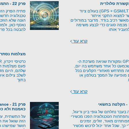
פרק 22 - התמונה השלמה - מהאיום למוגנות
מודולים משולבים (GPS + GSM/LTE) בעולם ציוד
פתיח הפרק הזה 
 למצוא התקני איתור
טכנולוגיה חדש
אשר רכיב בודד. מדובר במודולים
הגנה שלא הוזכר
 מכמה סוגים כדי לבצע משימה
נאסף כאן, ולמה
העביר אותו
להבטה בכל פרק
קרא עוד
מצלמות נסתרו
עקרונות טכנולוגיית GPS ומקורות שגיאה מערכת ה-
יה שכמעט כל אחד משתמש בה יום,
פעם מצלמות היו
מה מתרחש מאחורי הקלעים בכל
שלהם, היום מד
מופיעה על המסך בטלפון או
לשלב צילום איכו
בתוך
קרא עוד
 - הקלטה בחשאי
כאמנות ולא כט
בעבר נחלתם של גופי ביון וריגול,
התפתחות הטכנולוגיה הפכו מכשירי
על התשתית, על
ותחים מאוד, זולים, זמינים
הזה שואל את 
י כך, שכל אחד יכול לרכוש מכשיר
חושד שמישהו כב