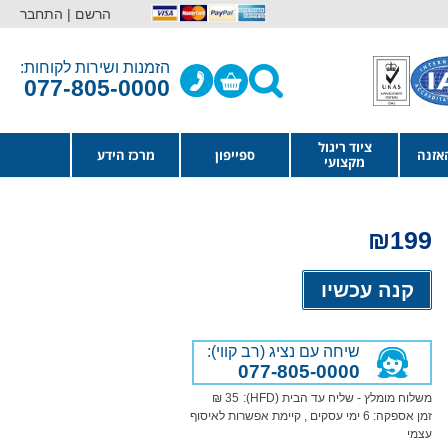
הרשם |
התחבר
הזמנות ושירות לקוחות:
077-805-0000
ציוד ריגול
אזנה
ספייפון
מרכז הידע
מקצועי
₪
199
Alternative:
קנה עכשיו
שיחה עם נציג (רב קווי):
077-805-0000
משלוח מומלץ - שליח עד הבית (HFD):
35 ₪
זמן אספקה:
6
ימי עסקים
, קיימת אפשרות לאיסוף
עצמי