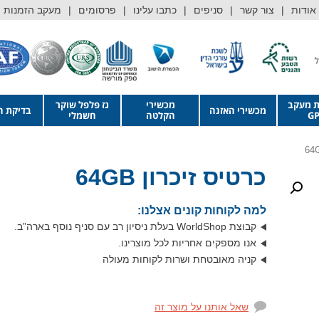
אודות
צור קשר
סניפים
כתבו עלינו
פרסומים
מעקב הזמנות
ת מעקב
מכשירי
גז פלפל שוקר
מכשירי האזנה
בדיקת ה
GP
הקלטה
חשמלי
כרטיס זיכרון 64GB
למה לקוחות קונים אצלנו:
קבוצת WorldShop בעלת ניסיון רב עם סניף נוסף בארה”ב.
אנו מספקים אחריות לכל מוצרינו.
קניה מאובטחת ושרות לקוחות מעולה
שאל אותנו על מוצר זה