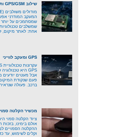
שילוב GPS/GSM ותקשורת סלולרית
המעקב המודרני אפשר
שמסתמכים על יותר מ
שמשלבים טכנולוגיות
אחת: לאתר מיקום, ל
GPS ומעקב לווייני
GPS היא טכנולוג
אבל מעטים יודעים 
פעם שנקודת המיקום 
ברכב. פעולה שנראית
מכשיר הקלטה סמוי
ציוד הקלטה סמוי היה 
אולם בימינו, בזכות 
ההקלטה הסמויים למפ
וקלים לשימוש, עד כד