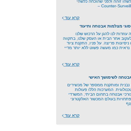
שהו זוהה ולפני שהוכחה כלשהי
קרא עוד
סוגי מצלמות אבטחה ותיעוד
וזרות לנו להגן על הרכוש שלנו
עקוב אחר הבית או העסק שלנו, בתקווה
 ניסיונות פריצה. על פניו, התקנת ציוד
נראית כמו מעשה פשוט ללא יותר מדיי
קרא עוד
אבטחה לשימושך האישי
בנית ומותקנת ממספר של מכשירים
כנולוגית. המערכות הללו פעולות
צורכי אבטחה בתחום הביתי, המשרדי
תחויות בעולם המכשור האלקטרוני
נף
קרא עוד