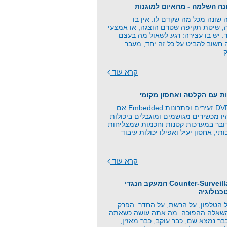
שונה מכל מה שקדם לו. אין בו
ה, שיטת תקיפה שטרם הוצגה, או אמצעי
. יש בו עצירה: רגע לשאול מה בעצם
 חשוב להביט על כל זה יחד, מעבר
קרא עוד
ת עם הקלטה ואחסון מקומי
כרטיסי זיכרון, DVR זעירים ופתרונות Embedded אם
 מכשירים מגושמים ומוגבלים ביכולות
ובר במערכות קטנות וחכמות שמצליחות
תי, אחסון יעיל ואפילו יכולות עיבוד
קרא עוד
פרק 21 - Counter-Surveillance המעקב הנגדי
כנולוגיה
 הטלפון, על הרשת, על החדר. הפרק
השאלה ההפוכה: מה אתה עושה כשאתה
ר נמצא שם, כבר עוקב, כבר מאזין,