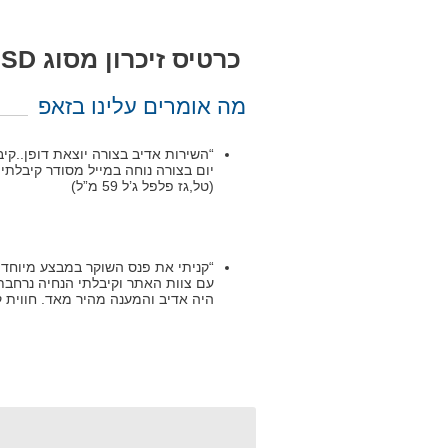
כרטיס זיכרון מסוג Micro SD בנפח 64GB
מה אומרים עלינו בזאפ
“השירות אדיב בצורה יוצאת דופן..ק
יום בצורה נוחה במייל מסודר קיבלת
(טל,גז פלפל ג’ל 59 מ”ל)
“קניתי את פנס השוקר במבצע מיוחד ל
עם צוות האתר וקיבלתי הנחיה נרחבת 
היה אדיב והמענה מהיר מאד. חווית קנייה מ