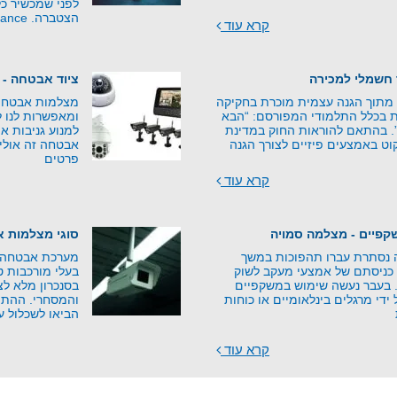
לפני שמכשיר כל
הצטברה. Counter-Surveillance –
קרא עוד
 חשמלי למכירה
ציוד אבטחה - 
 מתוך הגנה עצמית מוכרת בחקיקה
מצלמות אבטחה ע
 בכלל התלמודי המפורסם: “הבא
ומאפשרות לנו ל
”. בהתאם להוראות החוק במדינת
למנוע גניבות או
וט באמצעים פיזיים לצורך הגנה
אבטחה זה אולי 
פרטים
קרא עוד
פיים - מצלמה סמויה
סוגי מצלמות 
נסתרת עברו תהפוכות במשך
מערכת אבטחה נ
כניסתם של אמצעי מעקב לשוק
בעלי מורכבות ט
י. בעבר נעשה שימוש במשקפיים
בסנכרון מלא ל
די מרגלים בינלאומיים או כוחות
והמסחרי. ההתפ
הביאו לשכלול ע
קרא עוד