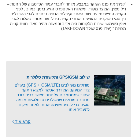
“קניתי את פנס השוקר במבצע מיוחד לחברי עמוד הפייסבוק של החנות –
דיל מצוין. המוצר מקורי, ומשלוח האקספרס הגיע בזמן. כמו כן, לפני
הקנייה התייעצתי עם צוות האתר וקיבלתי הנחיה נרחבת לגבי ההבדלים
בין סוגי השוקרים המוצעים. אחרי הקנייה היו לי עוד מספר שאלות לגבי
אופן השימוש ושירות הלקוחות היה אדיב והמענה מהיר מאד. חווית קנייה
מצוינת.” (עידו,פנס שוקר TAKEDOWN)
שילוב GPS/GSM ותקשורת סלולרית
מודולים משולבים (GPS + GSM/LTE) בעולם
ציוד המעקב המודרני אפשר למצוא התקני
איתור שמסתמכים על יותר מאשר רכיב בודד.
מדובר במודולים שמשלבים טכנולוגיות מכמה
סוגים כדי לבצע משימה אחת: לאתר מיקום,
להעביר אותו
קרא עוד