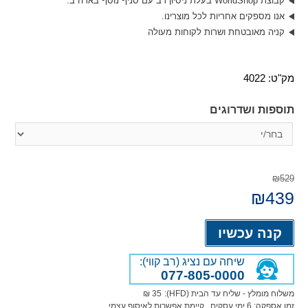
קבוצת WorldShop בעלת ניסיון רב עם סניף נוסף בארה”ב.
אנו מספקים אחריות לכל מוצרינו.
קניה מאובטחת ושרות לקוחות מעולה
מק"ט:
4022
תוספות ושדרוגים
₪529
439
המחיר
₪
המחיר
המקורי
הנוכחי
היה:
הוא:
Alternative:
₪439.
₪529.
קנה עכשיו
שיחה עם נציג (רב קווי):
077-805-0000
משלוח מומלץ - שליח עד הבית (HFD):
35 ₪
זמן אספקה:
6
ימי עסקים
, קיימת אפשרות לאיסוף עצמי