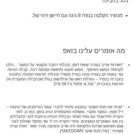
כלול בחבילה
מכשיר הקלטה בנפח 8 גיגה עם חיישן זיהוי קול.
מה אומרים עלינו בזאפ
“השירות אדיב בצורה יוצאת דופן..קיבלתי הסבר מקצועי על המוצר …הלכו
לקראתי בנושא האיסוף…ממש תענוג ותחושת אמינות רבה. קבלה הגיעה
עוד באותו יום בצורה נוחה במייל מסודר קיבלתי הוראות הפעלה כתובות
בעברית בנפרד – הגדלת ראש של וורלדשופ בגלל שבחבילה המקורית אין
הוראות בעיברית.” (טל,גז פלפל ג’ל 59 מ”ל)
“קניתי את פנס השוקר במבצע מיוחד לחברי עמוד הפייסבוק של החנות –
דיל מצוין. המוצר מקורי, ומשלוח האקספרס הגיע בזמן. כמו כן, לפני
הקנייה התייעצתי עם צוות האתר וקיבלתי הנחיה נרחבת לגבי ההבדלים
בין סוגי השוקרים המוצעים. אחרי הקנייה היו לי עוד מספר שאלות לגבי
אופן השימוש ושירות הלקוחות היה אדיב והמענה מהיר מאד. חווית קנייה
מצוינת.” (עידו,פנס שוקר TAKEDOWN)