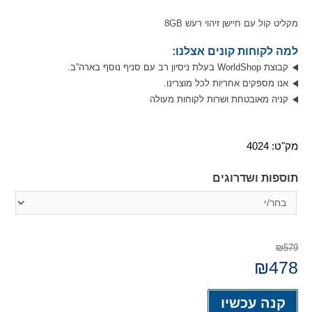
מקליט קול עם חיישן זיהוי רעש 8GB
למה לקוחות קונים אצלנו:
קבוצת WorldShop בעלת ניסיון רב עם סניף נוסף בארה”ב.
אנו מספקים אחריות לכל מוצרינו.
קניה מאובטחת ושרות לקוחות מעולה
מק"ט:
4024
תוספות ושדרוגים
₪579
478
המחיר
₪
המחיר
המקורי
הנוכחי
היה:
הוא:
Alternative:
₪478.
₪579.
קנה עכשיו