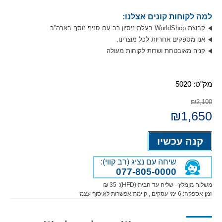
למה לקוחות קונים אצלנו:
קבוצת WorldShop בעלת ניסיון רב עם סניף נוסף בארה”ב.
אנו מספקים אחריות לכל מוצרינו.
קניה מאובטחת ושרות לקוחות מעולה
מק"ט:
5020
₪2,100
המחיר
1,650
₪
המחיר
המקורי
הנוכחי
היה:
הוא:
Alternative:
₪1,650.
₪2,100.
קנה עכשיו
שיחה עם נציג (רב קווי):
077-805-0000
משלוח מומלץ - שליח עד הבית (HFD):
35 ₪
זמן אספקה:
6
ימי עסקים
, קיימת אפשרות לאיסוף עצמי