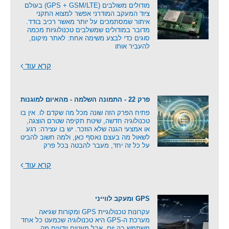
מודולים משולבים (GPS + GSM/LTE) בעולם
ציוד המעקב המודרני אפשר למצוא התקני
איתור שמסתמכים על יותר מאשר רכיב בודד.
מדובר במודולים שמשלבים טכנולוגיות מכמה
סוגים כדי לבצע משימה אחת: לאתר מיקום,
להעביר אותו
קרא עוד
פרק 22 - התמונה השלמה - מהאיום למוגנות
פתיח הפרק הזה שונה מכל מה שקדם לו. אין בו
טכנולוגיה חדשה, שיטת תקיפה שטרם הוצגה,
או אמצעי הגנה שלא הוזכר. יש בו עצירה: רגע
לשאול מה בעצם נאסף כאן, ולמה חשוב להביט
על כל זה יחד, מעבר להבטה בכל פרק
קרא עוד
GPS ומעקב לווייני
עקרונות טכנולוגיית GPS ומקורות שגיאה
מערכת ה-GPS היא טכנולוגיה שכמעט כל אחד
משתמש בה יום, אבל מעטים יודעים מה