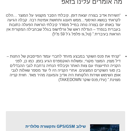
מה אומרים עלינו בזאפ
“השירות אדיב בצורה יוצאת דופן..קיבלתי הסבר מקצועי על המוצר …הלכו
לקראתי בנושא האיסוף…ממש תענוג ותחושת אמינות רבה. קבלה הגיעה
עוד באותו יום בצורה נוחה במייל מסודר קיבלתי הוראות הפעלה כתובות
בעברית בנפרד – הגדלת ראש של וורלדשופ בגלל שבחבילה המקורית אין
הוראות בעיברית.” (טל,גז פלפל ג’ל 59 מ”ל)
“קניתי את פנס השוקר במבצע מיוחד לחברי עמוד הפייסבוק של החנות –
דיל מצוין. המוצר מקורי, ומשלוח האקספרס הגיע בזמן. כמו כן, לפני
הקנייה התייעצתי עם צוות האתר וקיבלתי הנחיה נרחבת לגבי ההבדלים
בין סוגי השוקרים המוצעים. אחרי הקנייה היו לי עוד מספר שאלות לגבי
אופן השימוש ושירות הלקוחות היה אדיב והמענה מהיר מאד. חווית קנייה
מצוינת.” (עידו,פנס שוקר TAKEDOWN)
שילוב GPS/GSM ותקשורת סלולרית