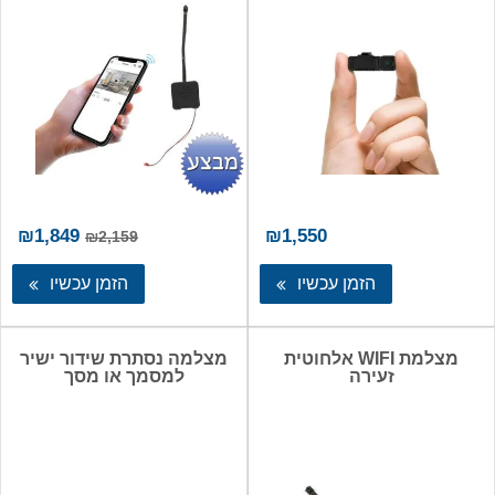
המחיר
המ
₪
1,849
₪
1,550
₪
2,159
המקורי
הנו
היה:
הו
הזמן עכשיו
הזמן עכשיו
49.
₪2,159.
מצלמת WIFI אלחוטית
מצלמה נסתרת שידור ישיר
זעירה
למסמך או מסך