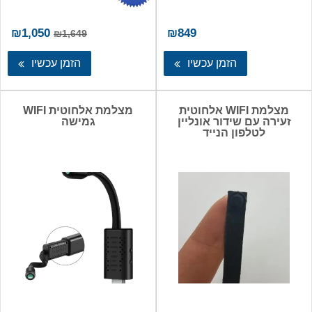
המחיר
המ
₪
1,050
₪
849
₪
1,649
המקורי
הנו
היה:
הו
הזמן עכשיו
הזמן עכשיו
50.
₪1,649.
מצלמת WIFI אלחוטית
מצלמת אלחוטית WIFI
זעירה עם שידור אונליין
גמישה
לטלפון הנייד