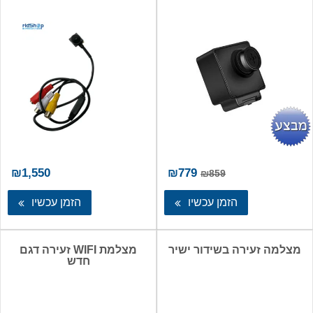
המחיר
המחיר
₪
1,550
₪
779
₪
859
המקורי
הנוכחי
היה:
הוא:
הזמן עכשיו
הזמן עכשיו
₪779.
₪859.
מצלמה זעירה בשידור ישיר
מצלמת WIFI זעירה דגם
חדש