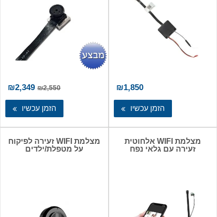
המחיר
המ
₪
2,349
₪
1,850
₪
2,550
המקורי
הנו
היה:
הו
הזמן עכשיו
הזמן עכשיו
49.
₪2,550.
מצלמת WIFI אלחוטית
מצלמת WIFI זעירה לפיקוח
זעירה עם גלאי נפח
על מטפלת/ילדים