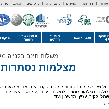
אודות
צור קשר
סניפים
כתבו עלינו
פרסומים
מעקב הזמנות
ת מעקב
מכשירי
גז פלפל שוקר
מכשירי האזנה
בדיקת ה
GP
הקלטה
חשמלי
משלוח חינם בקנייה מעל 199 ש"ח * מצלמות נסתרות * מבחר עצום * כל המוצרים באחריות * הקניה באתר מאובטחת *
מצלמות נסתרות
ול של מצלמות נסתרות למשרד - קנו באתר או באמצעות נצי
טלפון. מצלמות סמויות למשרד בעכבר למחשב, שעון קיר,
מלי לקיר, עציץ, מחשבון ועוד.
ממוין
לפי