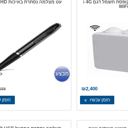
מצלמה נסתרת בקופסת חשמל דגם 4G ו
עט מצלמה נסתרת באיכות FULL HD
WiF
₪
2,400
659
הזמן עכשיו
הזמן ע