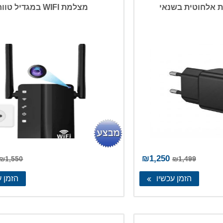
 אלחוטית בשנאי
מצלמת WIFI במגדיל טווח
המחיר
המחיר
₪
1,250
₪
1,550
₪
1,499
המקורי
הנוכחי
הזמן עכשיו
הזמן ע
היה:
הוא:
₪1,250.
₪1,499.