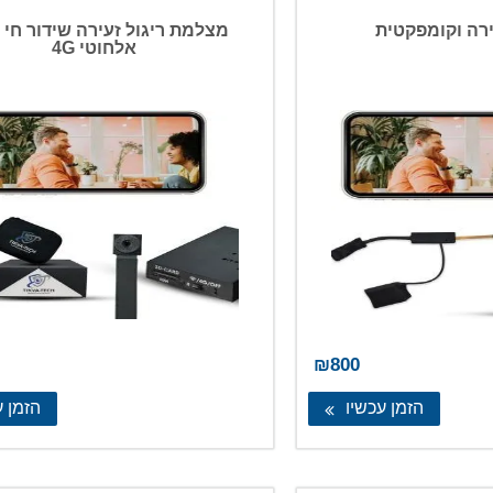
מחיר:
מהזול
רה וקומפקטית
מ
ליקר
אלחוטי 4G
₪
800
הזמן עכשיו
הזמן ע