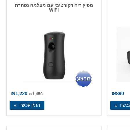
מפיץ ריח דקורטיבי עם מצלמה נסתרת
WIFI
המחיר
המחי
₪
1,220
₪
890
₪
1,450
המקורי
הנוכח
כשיו
הזמן עכשיו
היה:
הוא:
,220.
₪1,450.