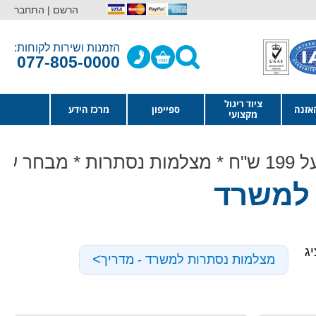
הרשם |
התחבר
הזמנות ושירות לקוחות:
077-805-0000
ציוד ריגול
אזנה
ספייפון
מרכז הידע
מקצועי
 למשרד
ג
<
מצלמות נסתרות למשרד - מדריך