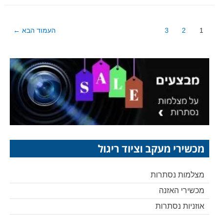
Posts
1
2
3
העמוד הבא
←
pagination
מכשירי מעקב וציוד ריגול
מצלמות נסתרות
מכשירי האזנה
אוזניות נסתרות