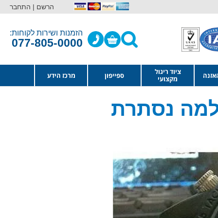
הרשם |
התחבר
הזמנות ושירות לקוחות:
077-805-0000
ציוד ריגול
אזנה
ספייפון
מרכז הידע
מקצועי
למה נסתרת