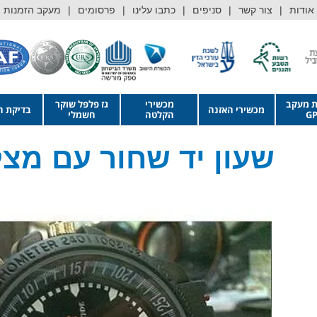
אודות
צור קשר
סניפים
כתבו עלינו
פרסומים
מעקב הזמנות
ת מעקב
מכשירי
גז פלפל שוקר
מכשירי האזנה
בדיקת ה
GP
הקלטה
חשמלי
שעון יד שחור עם מצ