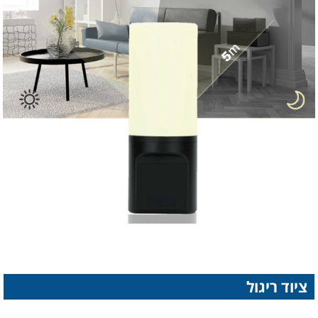
ציוד ריגול