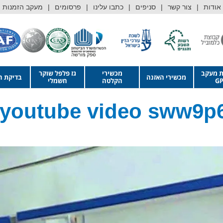
אודות
צור קשר
סניפים
כתבו עלינו
פרסומים
מעקב הזמנות
ת מעקב
מכשירי
גז פלפל שוקר
מכשירי האזנה
בדיקת ה
GP
הקלטה
חשמלי
r youtube video sww9p