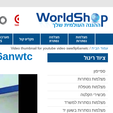
מצלמות
מצלמה
מערכו
מקליט קול
נסתרות
נסתרת
S
עמוד הבית
/ Video thumbnail for youtube video sww9p6anwtc
6anwtc
ציוד ריגול
ספייפון
מצלמות נסתרות
מצלמות מטפלת
מכשירי הקלטה
מצלמות נסתרות למשרד
מצלמות נסתרות בשעון יד