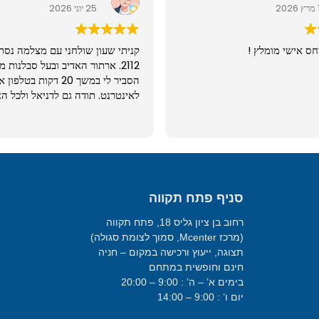
2
25 יוני 2026
חס אישי מומלץ !
קניתי שעון שולחני עם מצלמה נסת
2112. ארתור האדיב ובעל סבלנות 
הסביר לי במשך 20 דקות בט
לאינטרנט. תודה גם לדניאל ולכל הצ
מעולה ובאיכות גבוהה מאוד. שווה.
סניף פתח תקווה
רחוב בן ציון גליס 18, פתח תקווה
(מרכז Mcenter, סמוך לצומת סגולה)
תצוגה, ייעוץ ורכישה במקום – חניה
חינם וחופשית במתחם
בימים א’ – ה’ : 9:00 – 20:00
יום ו’ : 9:00 – 14:00