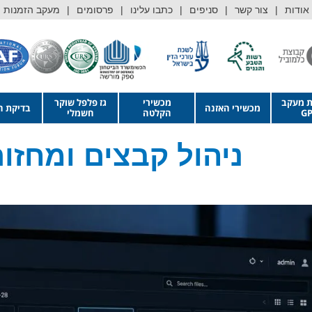
אודות
צור קשר
סניפים
כתבו עלינו
פרסומים
מעקב הזמנות
ת מעקב
מכשירי
גז פלפל שוקר
מכשירי האזנה
בדיקת ה
GP
הקלטה
חשמלי
ניהול קבצים ומחזו