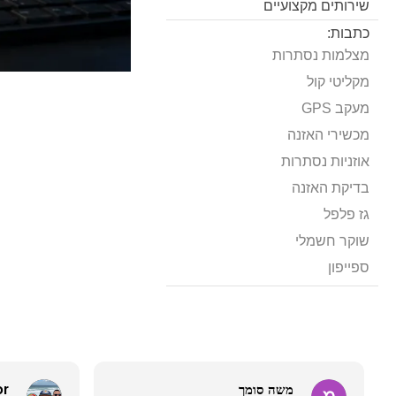
שירותים מקצועיים
כתבות:
מצלמות נסתרות
מקליטי קול
מעקב GPS
מכשירי האזנה
אוזניות נסתרות
בדיקת האזנה
גז פלפל
שוקר חשמלי
ספייפון
משה סומך
or