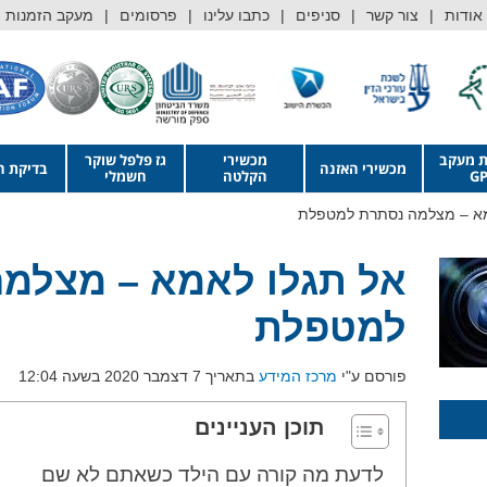
אודות
צור קשר
סניפים
כתבו עלינו
פרסומים
מעקב הזמנות
ת מעקב
מכשירי
גז פלפל שוקר
מכשירי האזנה
בדיקת ה
GP
הקלטה
חשמלי
מא – מצלמה נסתרת למטפלת
אל תגלו לאמא – מצלמ
למטפלת
פורסם ע"י
מרכז המידע
בתאריך 7 דצמבר 2020 בשעה 12:04
תוכן העניינים
לדעת מה קורה עם הילד כשאתם לא שם