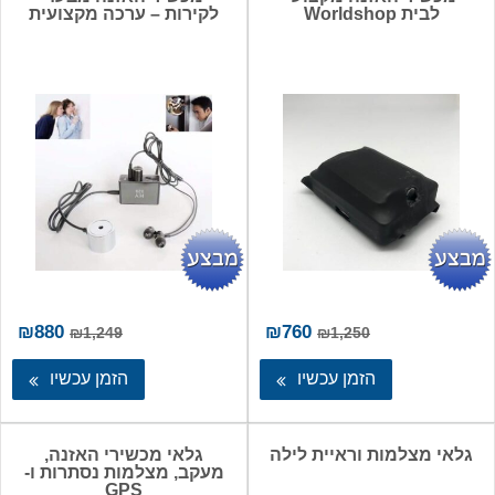
לבית Worldshop
לקירות – ערכה מקצועית
המחיר
המחיר
המחיר
המ
₪
880
₪
760
₪
1,249
₪
1,250
המקורי
הנוכחי
המקורי
הנו
היה:
הוא:
היה:
הו
הזמן עכשיו
הזמן עכשיו
80.
₪1,249.
₪760.
₪1,250.
גלאי מצלמות וראיית לילה
גלאי מכשירי האזנה,
מעקב, מצלמות נסתרות ו-
GPS