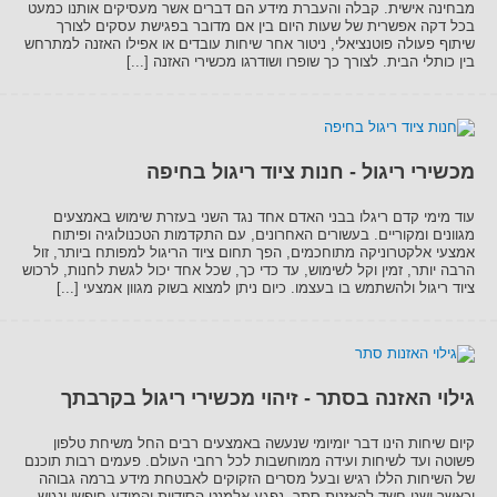
מבחינה אישית. קבלה והעברת מידע הם דברים אשר מעסיקים אותנו כמעט
בכל דקה אפשרית של שעות היום בין אם מדובר בפגישת עסקים לצורך
שיתוף פעולה פוטנציאלי, ניטור אחר שיחות עובדים או אפילו האזנה למתרחש
בין כותלי הבית. לצורך כך שופרו ושודרגו מכשירי האזנה [...]
מכשירי ריגול - חנות ציוד ריגול בחיפה
עוד מימי קדם ריגלו בבני האדם אחד נגד השני בעזרת שימוש באמצעים
מגוונים ומקוריים. בעשורים האחרונים, עם התקדמות הטכנולוגיה ופיתוח
אמצעי אלקטרוניקה מתוחכמים, הפך תחום ציוד הריגול למפותח ביותר, זול
הרבה יותר, זמין וקל לשימוש, עד כדי כך, שכל אחד יכול לגשת לחנות, לרכוש
ציוד ריגול ולהשתמש בו בעצמו. כיום ניתן למצוא בשוק מגוון אמצעי [...]
גילוי האזנה בסתר - זיהוי מכשירי ריגול בקרבתך
קיום שיחות הינו דבר יומיומי שנעשה באמצעים רבים החל משיחת טלפון
פשוטה ועד לשיחות ועידה ממוחשבות לכל רחבי העולם. פעמים רבות תוכנם
של השיחות הללו רגיש ובעל מסרים הזקוקים לאבטחת מידע ברמה גבוהה
וכאשר ישנו חשד להאזנות סתר, נפגע אלמנט הסודיות והמידע חופשי ונגיש.