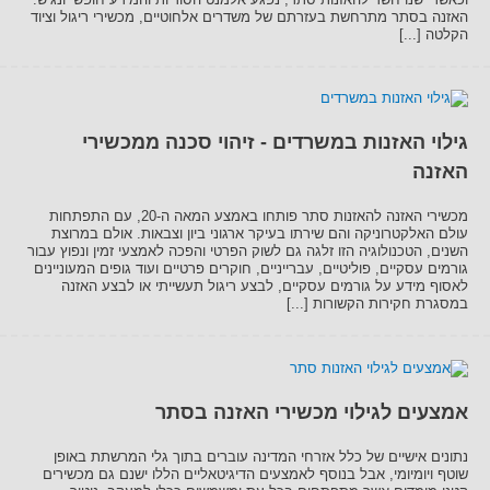
האזנה בסתר מתרחשת בעזרתם של משדרים אלחוטיים, מכשירי ריגול וציוד
הקלטה [...]
גילוי האזנות במשרדים - זיהוי סכנה ממכשירי
האזנה
מכשירי האזנה להאזנות סתר פותחו באמצע המאה ה-20, עם התפתחות
עולם האלקטרוניקה והם שירתו בעיקר ארגוני ביון וצבאות. אולם במרוצת
השנים, הטכנולוגיה הזו זלגה גם לשוק הפרטי והפכה לאמצעי זמין ונפוץ עבור
גורמים עסקיים, פוליטיים, עברייניים, חוקרים פרטיים ועוד גופים המעוניינים
לאסוף מידע על גורמים עסקיים, לבצע ריגול תעשייתי או לבצע האזנה
במסגרת חקירות הקשורות [...]
אמצעים לגילוי מכשירי האזנה בסתר
נתונים אישיים של כלל אזרחי המדינה עוברים בתוך גלי המרשתת באופן
שוטף ויומיומי, אבל בנוסף לאמצעים הדיגיטאליים הללו ישנם גם מכשירים