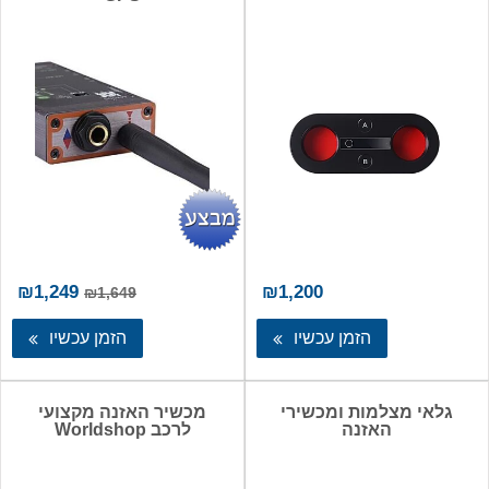
המחיר
המ
₪
1,249
₪
1,200
₪
1,649
המקורי
הנו
היה:
הו
הזמן עכשיו
הזמן עכשיו
49.
₪1,649.
גלאי מצלמות ומכשירי
מכשיר האזנה מקצועי
האזנה
לרכב Worldshop