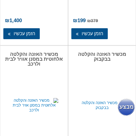
המחיר
המחיר
₪
1,400
₪
199
₪
379
המקורי
הנוכחי
היה:
הוא:
הזמן עכשיו
הזמן עכשיו
₪199.
₪379.
מכשיר האזנה והקלטה
מכשיר האזנה והקלטה
בבקבוק
אלחוטית במסנן אוויר לבית
ולרכב