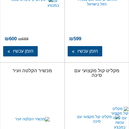
המחיר
המ
₪
600
₪
599
₪
689
המקורי
הנו
היה:
הו
הזמן עכשיו
הזמן עכשיו
00.
₪689.
מקליט קול מקצועי עם
מכשיר הקלטה זעיר
סיכה