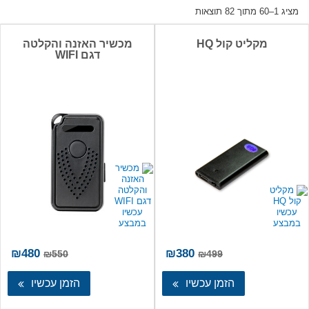
ממוין
מציג 1–60 מתוך 82 תוצאות
לפי
מחיר:
מקליט קול HQ
מכשיר האזנה והקלטה
מהזול
דגם WIFI
ליקר
המחיר
המחיר
המחיר
המ
₪
480
₪
380
₪
550
₪
499
המקורי
הנוכחי
המקורי
הנו
היה:
הוא:
היה:
הו
הזמן עכשיו
הזמן עכשיו
80.
₪550.
₪380.
₪499.