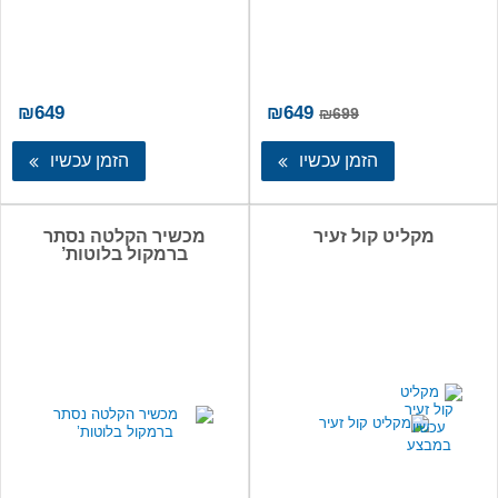
המחיר
המחיר
₪
649
₪
649
₪
699
המקורי
הנוכחי
היה:
הוא:
הזמן עכשיו
הזמן עכשיו
₪649.
₪699.
מקליט קול זעיר
מכשיר הקלטה נסתר
ברמקול בלוטות’