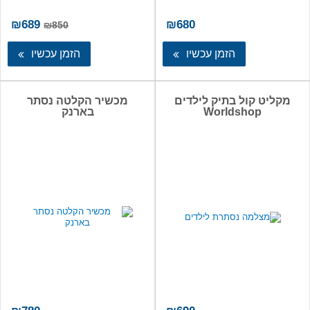
המחיר
המ
₪
689
₪
680
₪
850
המקורי
הנו
היה:
הו
הזמן עכשיו
הזמן עכשיו
89.
₪850.
מקליט קול בתיק לילדים
מכשיר הקלטה נסתר
Worldshop
בארנק