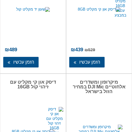
המחיר
המחיר
₪
489
₪
439
₪
529
המקורי
הנוכחי
היה:
הוא:
הזמן עכשיו
הזמן עכשיו
₪439.
₪529.
מיקרופון ומשדרים
דיסק און קי מקליט עם
אלחוטיים DJI Mic במחיר
זיהוי קול 16GB
הזול בישראל