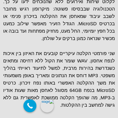
לקלוט שיחות ואירועים ללא שהנוכחים ידעו על כך.
הטכנולוגיה שבבסיסו פשוטה: מיקרופון רגיש מחובר
לשבב עיבוד שמאחסן את ההקלטה בזיכרון פנימי או
בכרטיס MicroSD. הגודל הזעיר מאפשר שילוב כמעט
בכל חפץ יומיומי, החל מעט, מחזיק מפתחות ועד בובה או
מכשיר שנראה כמגן ברקים על שולחן.
שני פורמטי הקלטה עיקריים קובעים את האיזון בין איכות
לנפח אחסון. WAV שומר את הקול ללא דחיסה ומתאים
כשנדרשת בהירות מרבית, למשל לתיעוד ראייתי בהליך
משפטי. MP3 דוחס את הנתונים ומאריך באופן משמעותי
את משך ההקלטה האפשרי באותו נפח זיכרון. כרטיס
MicroSD בנפח 64GB מסוגל לאחסן מאות שעות אודיו
ב-MP3, מה שהופך הקלטה ממושכת לאפשרית גם ללא
גישה למחשב בין ההקלטות.