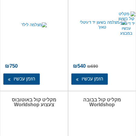
המחיר
המחיר
₪
750
₪
540
₪
690
המקורי
הנוכחי
היה:
הוא:
הזמן עכשיו
הזמן עכשיו
₪540.
₪690.
מקליט קול בבובה
מקליט קול באוטובוס
Worldshop
צעצוע Worldshop