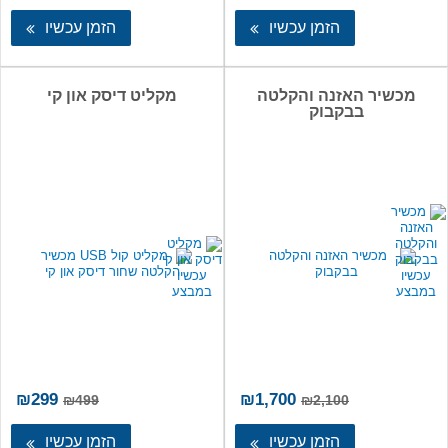
הזמן עכשיו
הזמן עכשיו
מכשיר האזנה והקלטה
מקליט דיסק און קי
בבקבוק
המחיר
המחיר
המחיר
המ
₪
299
₪
1,700
₪
499
₪
2,100
המקורי
הנוכחי
המקורי
הנו
היה:
הוא:
היה:
הו
הזמן עכשיו
הזמן עכשיו