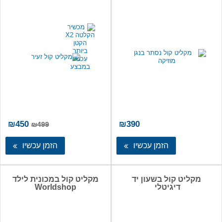
המחיר
המ
₪
450
₪
390
₪
499
המקורי
הנו
היה:
הו
הזמן עכשיו
הזמן עכשיו
50.
₪499.
מקליט קול בשעון יד
מקליט קול במכונית לילד
דיגיטלי
Worldshop