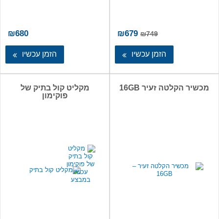
המחיר
המחיר
₪
680
₪
679
₪
749
המקורי
הנוכחי
היה:
הוא:
הזמן עכשיו
הזמן עכשיו
₪679.
₪749.
מכשיר הקלטה זעיר 16GB
מקליט קול בתיק של
פוקימון