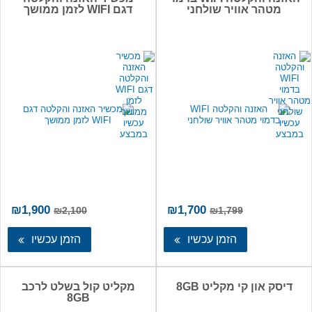
מטהר אוויר שולחני
דגם WIFI לזמן ממושך
המחיר
המחיר
המחיר
המ
₪
1,900
₪
1,700
₪
2,100
₪
1,799
המקורי
הנוכחי
המקורי
הנו
היה:
הוא:
היה:
הו
הזמן עכשיו
הזמן עכשיו
00.
₪2,100.
₪1,700.
₪1,799.
דיסק און קי מקליט 8GB
מקליט קול בשלט לרכב
8GB