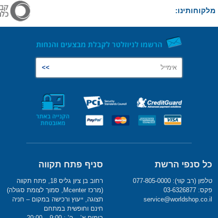
מלקוחותינו:
כל סנפי הרשת
סניף פתח תקווה
טלפון (רב קווי): 077-805-0000
רחוב בן ציון גליס 18, פתח תקווה
פקס: 03-6326877
(מרכז Mcenter, סמוך לצומת סגולה)
service@worldshop.co.il
תצוגה, ייעוץ ורכישה במקום – חניה
חינם וחופשית במתחם
בימים א’ – ה’ : 9:00 – 20:00