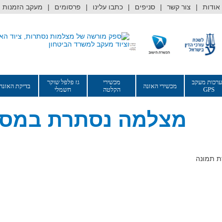
אודות
צור קשר
סניפים
כתבו עלינו
פרסומים
מעקב הזמנות
רכות מעקב
מכשירי
גז פלפל שוקר
מכשירי האזנה
בדיקת האזנה
GPS
הקלטה
חשמלי
מצלמה נסתרת במסג