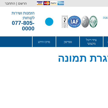
הרשם |
התחבר
הזמנות ושירות
לקוחות:
077-805-
0000
ציוד ריגול
ספייפון
מרכז הידע
מקצועי
רת תמונה