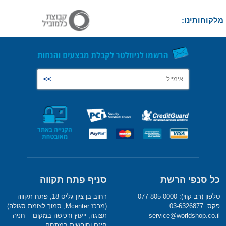
מלקוחותינו:
כל סנפי הרשת
סניף פתח תקווה
טלפון (רב קווי): 077-805-0000
רחוב בן ציון גליס 18, פתח תקווה
פקס: 03-6326877
(מרכז Mcenter, סמוך לצומת סגולה)
service@worldshop.co.il
תצוגה, ייעוץ ורכישה במקום – חניה
חינם וחופשית במתחם